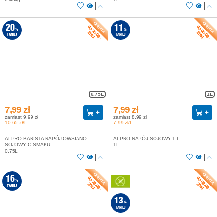
do 08-08-
do 08-08-
20
11
%
%
2026
2026
TANIEJ
TANIEJ
0.75L
1L
7,99 zł
7,99 zł
zamiast 9,99 zł
zamiast 8,99 zł
10,65 zł/L
7,99 zł/L
ALPRO BARISTA NAPÓJ OWSIANO-
ALPRO NAPÓJ SOJOWY 1 L
SOJOWY O SMAKU ...
1L
0.75L
do 08-08-
do 08-08-
16
%
2026
2026
TANIEJ
13
%
TANIEJ