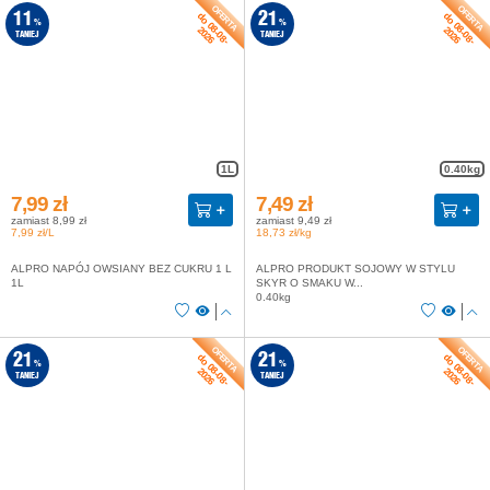
do 08-08-
do 08-08-
11
21
%
%
2026
2026
TANIEJ
TANIEJ
1L
0.40kg
7,99 zł
7,49 zł
zamiast 8,99 zł
zamiast 9,49 zł
7,99 zł/L
18,73 zł/kg
ALPRO NAPÓJ OWSIANY BEZ CUKRU 1 L
ALPRO PRODUKT SOJOWY W STYLU
1L
SKYR O SMAKU W...
0.40kg
do 08-08-
do 08-08-
21
21
%
%
2026
2026
TANIEJ
TANIEJ