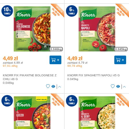
do 08-08-
do 08-08-
10
6
%
%
2026
2026
TANIEJ
TANIEJ
0.046kg
0.045kg
4,49 zł
4,49 zł
zamiast 4,99 zł
zamiast 4,79 zł
97,61 zł/kg
99,78 zł/kg
KNORR FIX PIKANTNE BOLOGNESE Z
KNORR FIX SPAGHETTI NAPOLI 45 G
CHILI 46 G
0.045kg
0.046kg
do 08-08-
do 08-08-
6
6
%
%
2026
2026
TANIEJ
TANIEJ