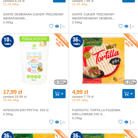
zamiast 8,29 zł
zamiast 7,99 zł
11,18 zł/kg
11,18 zł/kg
SANTE DEMERARA CUKIER TRZCINOWY
SANTE CUKIER TRZCINOWY
NIERAFINOWA...
NIERAFINOWANY DEMERA...
0.50kg
0.50kg
do 08-08-
do 10-08-
10
36
%
%
2026
2026
TANIEJ
TANIEJ
0.50kg
0.25kg
17,99 zł
4,99 zł
zamiast 19,99 zł
zamiast 7,79 zł
35,98 zł/kg
19,96 zł/kg
INTENSON ERYTRYTOL 500 G
FUNTASTIC TORTILLA PSZENNA
0.50kg
GRILLOWANA 250 G...
0.25kg
36
36
%
%