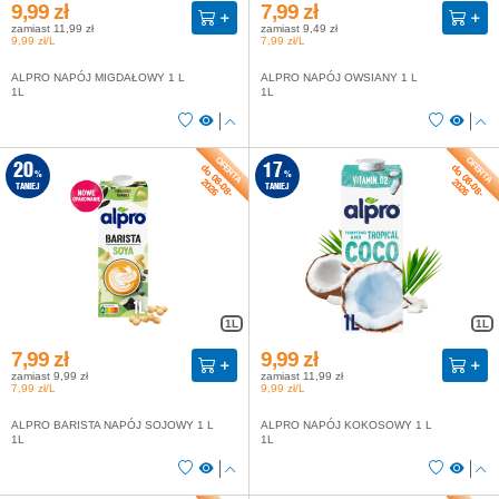
9,99 zł
7,99 zł
zamiast 11,99 zł
zamiast 9,49 zł
9,99 zł/L
7,99 zł/L
ALPRO NAPÓJ MIGDAŁOWY 1 L
ALPRO NAPÓJ OWSIANY 1 L
1L
1L
do 08-08-
do 08-08-
20
17
%
%
2026
2026
TANIEJ
TANIEJ
1L
1L
7,99 zł
9,99 zł
zamiast 9,99 zł
zamiast 11,99 zł
7,99 zł/L
9,99 zł/L
ALPRO BARISTA NAPÓJ SOJOWY 1 L
ALPRO NAPÓJ KOKOSOWY 1 L
1L
1L