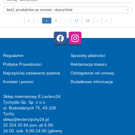
Ilość produktów na stronie - domyślnie
«
‹
1
2
...
17
18
›
››
Regulamin
Sposoby płatności
Polityka Prywatności
Reklamacja towaru
Najczęściej zadawane pytania
Odstąpienie od umowy
Kontakt i pomoc
Dodatkowe informacje
Sklep internetowy E.Leclerc24
Tychydis Sp. Sp. z o.o.
ul. Budowlanych 75, 43-100
Tychy
sklep@leclerctychy24.pl
32 324 20 84 pon.-pt 6.00-
16.00, sob. 6.00-14.00 (główny