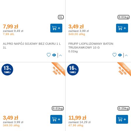
1L
0.01kg
7,99 zł
3,49 zł
zamiast 9,49 zł
zamiast 3,99 zł
7,99 zł/L
349,00 zł/kg
ALPRO NAPÓJ SOJOWY BEZ CUKRU 1 L
FRUPP LIOFILIZOWANY BATON
1L
TRUSKAWKOWY 10 G
0.01kg
do 08-08-
do 08-08-
13
16
%
%
2026
2026
TANIEJ
TANIEJ
0.01kg
0.25kg
3,49 zł
11,99 zł
zamiast 3,99 zł
zamiast 14,29 zł
349,00 zł/kg
47,96 zł/kg