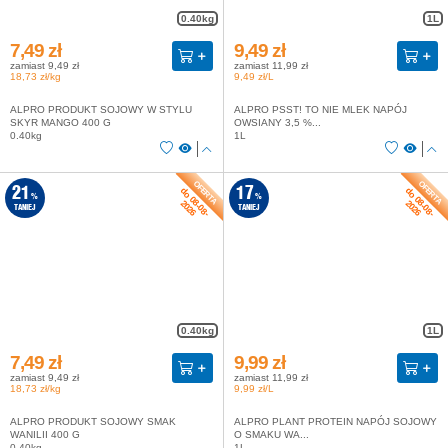
0.40kg
1L
7,49 zł
9,49 zł
zamiast 9,49 zł
zamiast 11,99 zł
18,73 zł/kg
9,49 zł/L
ALPRO PRODUKT SOJOWY W STYLU
ALPRO PSST! TO NIE MLEK NAPÓJ
SKYR MANGO 400 G
OWSIANY 3,5 %...
0.40kg
1L
do 08-08-
do 08-08-
21
17
%
%
2026
2026
TANIEJ
TANIEJ
0.40kg
1L
7,49 zł
9,99 zł
zamiast 9,49 zł
zamiast 11,99 zł
18,73 zł/kg
9,99 zł/L
ALPRO PRODUKT SOJOWY SMAK
ALPRO PLANT PROTEIN NAPÓJ SOJOWY
WANILII 400 G
O SMAKU WA...
0.40kg
1L