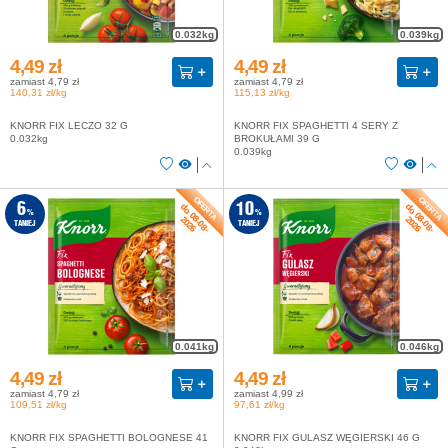
0.032kg
0.039kg
4,49 zł
4,49 zł
zamiast 4,79 zł
zamiast 4,79 zł
140,31 zł/kg
115,13 zł/kg
KNORR FIX LECZO 32 G
KNORR FIX SPAGHETTI 4 SERY Z
0.032kg
BROKUŁAMI 39 G
0.039kg
do 08-08-
do 08-08-
6
10
%
%
2026
2026
TANIEJ
TANIEJ
0.041kg
0.046kg
4,49 zł
4,49 zł
zamiast 4,79 zł
zamiast 4,99 zł
109,51 zł/kg
97,61 zł/kg
KNORR FIX SPAGHETTI BOLOGNESE 41
KNORR FIX GULASZ WĘGIERSKI 46 G