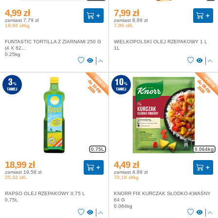
4,99 zł
7,99 zł
zamiast 7,79 zł
zamiast 8,99 zł
19,96 zł/kg
7,99 zł/L
FUNTASTIC TORTILLA Z ZIARNAMI 250 G
WIELKOPOLSKI OLEJ RZEPAKOWY 1 L
(4 X 62...
1L
0.25kg
do 10-08-
do 08-08-
3
10
%
%
2026
2026
TANIEJ
TANIEJ
0.75L
0.064kg
18,99 zł
4,49 zł
zamiast 19,58 zł
zamiast 4,99 zł
25,32 zł/L
70,16 zł/kg
RAPSO OLEJ RZEPAKOWY 0,75 L
KNORR FIX KURCZAK SŁODKO-KWAŚNY
0.75L
64 G
0.064kg