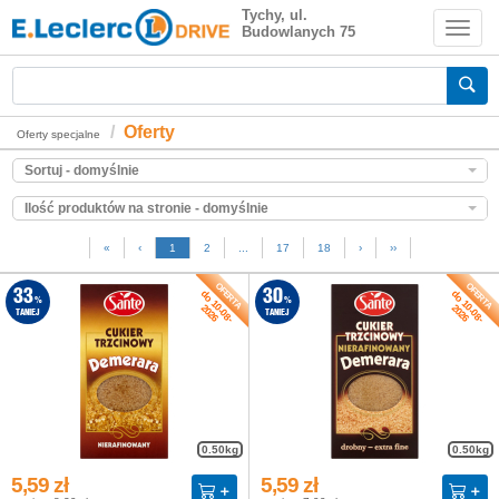
Zakupy z dostawą do domu
Tychy, ul.
Budowlanych 75
Zakupy spożywcze online
Oferty
Oferty specjalne
Sortuj - domyślnie
Ilość produktów na stronie - domyślnie
«
‹
1
2
...
17
18
›
››
do 10-08-
do 10-08-
33
30
%
%
2026
2026
TANIEJ
TANIEJ
0.50kg
0.50kg
5,59 zł
5,59 zł