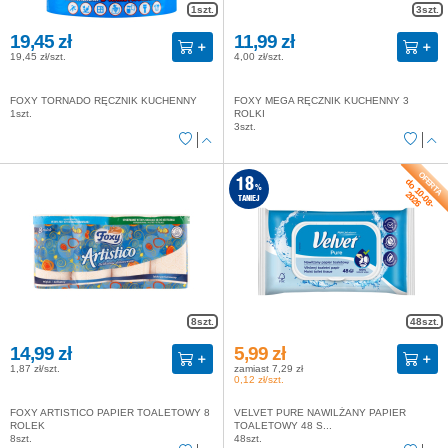
1szt.
3szt.
19,45 zł
11,99 zł
19,45 zł/szt.
4,00 zł/szt.
FOXY TORNADO RĘCZNIK KUCHENNY
FOXY MEGA RĘCZNIK KUCHENNY 3
1szt.
ROLKI
3szt.
do 10-08-
18
%
2026
TANIEJ
8szt.
48szt.
14,99 zł
5,99 zł
1,87 zł/szt.
zamiast 7,29 zł
0,12 zł/szt.
FOXY ARTISTICO PAPIER TOALETOWY 8
VELVET PURE NAWILŻANY PAPIER
ROLEK
TOALETOWY 48 S...
8szt.
48szt.