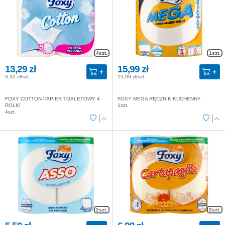
4szt.
1szt.
13,29 zł
15,99 zł
3,32 zł/szt.
15,99 zł/szt.
FOXY COTTON PAPIER TOALETOWY 4
FOXY MEGA RĘCZNIK KUCHENNY
ROLKI
1szt.
4szt.
2szt.
2szt.