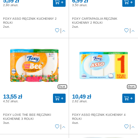
5,59 zł
6,99 zł
2,80 zł/szt.
3,50 zł/szt.
FOXY ASSO RĘCZNIK KUCHENNY 2
FOXY CARTAPAGLIA RĘCZNIK
ROLKI
KUCHENNY 2 ROLKI
2szt.
2szt.
3szt.
4szt.
13,55 zł
10,49 zł
4,52 zł/szt.
2,62 zł/szt.
FOXY LOVE THE BEE RĘCZNIKI
FOXY ASSO RĘCZNIK KUCHENNY 4
KUCHENNE 3 ROLKI
ROLKI
3szt.
4szt.