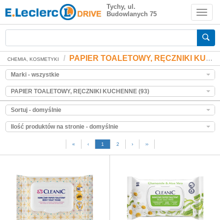
PAPIER TOALETOWY, RĘCZNIKI
Tychy, ul.
Budowlanych 75
KUCHENNE
Zakupy spożywcze online
PAPIER TOALETOWY, RĘCZNIKI KUCHENNE
CHEMIA, KOSMETYKI
Marki - wszystkie
PAPIER TOALETOWY, RĘCZNIKI KUCHENNE (93)
Sortuj - domyślnie
Ilość produktów na stronie - domyślnie
«
‹
1
2
›
››