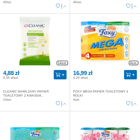
40szt.
40szt.
14szt.
4szt.
4,88 zł
16,99 zł
0,35 zł/szt.
4,25 zł/szt.
CLEANIC NAWILŻANY PAPIER
FOXY MEGA PAPIER TOALETOWY 4
TOALETOWY Z KWASEM...
ROLKI
14szt.
4szt.