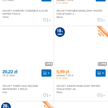
2,25 zł/szt.
zamiast 7,29 zł
0,12 zł/szt.
VELVET COMFORT CAMOMILE & ALOE
VELVET FOR MEN NAWILŻANY PAPIER
PAPIER TOALE...
TOALETOWY 4...
10szt.
48szt.
do 10-08-
18
%
2026
TANIEJ
2szt.
48szt.
20,22 zł
5,99 zł
10,11 zł/szt.
zamiast 7,29 zł
0,12 zł/szt.
VELVET TURBO DUO RĘCZNIK
VELVET JUNIOR NAWILŻANY PAPIER
PAPIEROWY 2 ROLKI
TOALETOWY 48...
2szt.
48szt.
20
%