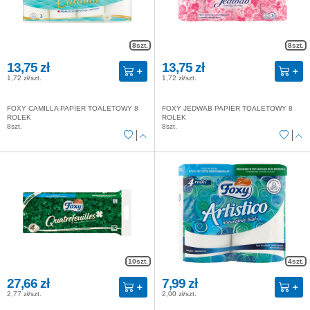
8szt.
8szt.
13,75 zł
13,75 zł
1,72 zł/szt.
1,72 zł/szt.
FOXY CAMILLA PAPIER TOALETOWY 8
FOXY JEDWAB PAPIER TOALETOWY 8
ROLEK
ROLEK
8szt.
8szt.
10szt.
4szt.
27,66 zł
7,99 zł
2,77 zł/szt.
2,00 zł/szt.