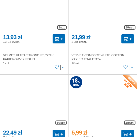
1szt.
10szt.
13,93 zł
21,99 zł
13,93 zł/szt.
2,20 zł/szt.
VELVET ULTRA STRONG RĘCZNIK
VELVET COMFORT WHITE COTTON
PAPIEROWY 2 ROLKI
PAPIER TOALETOW...
1szt.
10szt.
do 10-08-
18
%
2026
TANIEJ
10szt.
48szt.
22,49 zł
5,99 zł