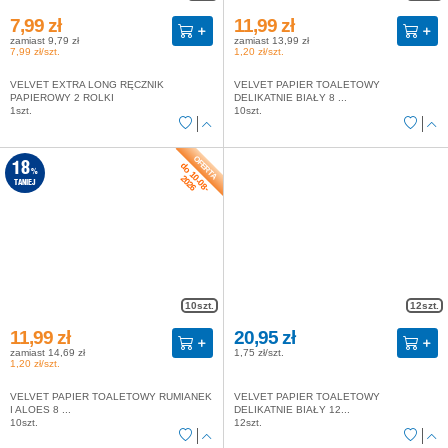
7,99 zł
11,99 zł
zamiast 9,79 zł
zamiast 13,99 zł
7,99 zł/szt.
1,20 zł/szt.
VELVET EXTRA LONG RĘCZNIK
VELVET PAPIER TOALETOWY
PAPIEROWY 2 ROLKI
DELIKATNIE BIAŁY 8 ...
1szt.
10szt.
do 10-08-
18
%
2026
TANIEJ
10szt.
12szt.
11,99 zł
20,95 zł
zamiast 14,69 zł
1,75 zł/szt.
1,20 zł/szt.
VELVET PAPIER TOALETOWY RUMIANEK
VELVET PAPIER TOALETOWY
I ALOES 8 ...
DELIKATNIE BIAŁY 12...
10szt.
12szt.