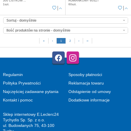
300 LISTKÓW ...
RUMIANKOWY 60SZT
1szt.
60szt.
Sortuj - domyślnie
Ilość produktów na stronie - domyślnie
«
‹
1
2
›
››
Regulamin
Sposoby płatności
Polityka Prywatności
Reklamacja towaru
Najczęściej zadawane pytania
Odstąpienie od umowy
Kontakt i pomoc
Dodatkowe informacje
Sklep internetowy E.Leclerc24
Tychydis Sp. Sp. z o.o.
ul. Budowlanych 75, 43-100
Tychy