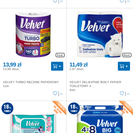
1szt.
4szt.
13,99 zł
11,49 zł
13,99 zł/szt.
2,87 zł/szt.
VELVET TURBO RĘCZNIK PAPIEROWY
VELVET DELIKATNIE BIAŁY PAPIER
1szt.
TOALETOWY 4 ...
4szt.
do 10-08-
do 10-08-
18
18
%
%
2026
2026
TANIEJ
TANIEJ