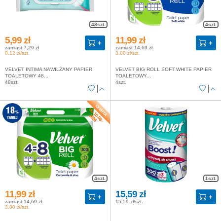
48szt.
4szt.
5,99 zł
11,99 zł
zamiast 7,29 zł
zamiast 14,69 zł
0,12 zł/szt.
3,00 zł/szt.
VELVET INTIMA NAWILŻANY PAPIER
VELVET BIG ROLL SOFT WHITE PAPIER
TOALETOWY 48...
TOALETOWY...
48szt.
4szt.
do 10-08-
18
%
2026
TANIEJ
4szt.
1szt.
11,99 zł
15,59 zł
zamiast 14,69 zł
15,59 zł/szt.
3,00 zł/szt.