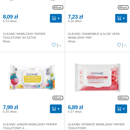
60szt.
40szt.
8,09 zł
7,23 zł
0,13 zł/szt.
0,18 zł/szt.
CLEANIC NAWILŻANY PAPIER
CLEANIC CHAMOMILE & ALOE VERA
TOALETOWY 60 SZTUK
NAWILŻANY PAP...
60szt.
40szt.
40szt.
40szt.
7,99 zł
6,89 zł
0,20 zł/szt.
0,17 zł/szt.
CLEANIC JUNIOR NAWILŻANY PAPIER
CLEANIC INTIMATE NAWILŻANY PAPIER
TOALETOWY 4...
TOALETOWY...