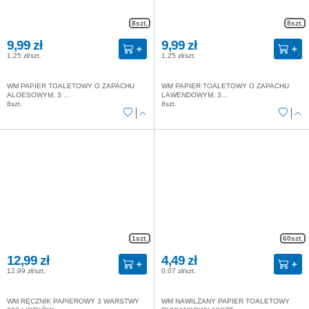
8szt.
8szt.
9,99 zł
9,99 zł
1,25 zł/szt.
1,25 zł/szt.
WM PAPIER TOALETOWY O ZAPACHU
WM PAPIER TOALETOWY O ZAPACHU
ALOESOWYM, 3 ...
LAWENDOWYM, 3...
8szt.
8szt.
1szt.
60szt.
12,99 zł
4,49 zł
12,99 zł/szt.
0,07 zł/szt.
WM RĘCZNIK PAPIEROWY 3 WARSTWY
WM NAWILŻANY PAPIER TOALETOWY