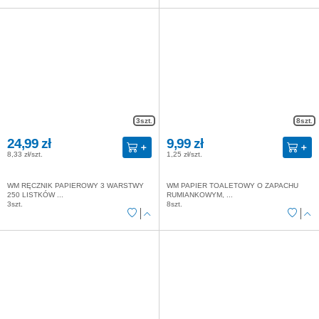
3szt.
8szt.
24,99 zł
9,99 zł
8,33 zł/szt.
1,25 zł/szt.
WM RĘCZNIK PAPIEROWY 3 WARSTWY
WM PAPIER TOALETOWY O ZAPACHU
250 LISTKÓW ...
RUMIANKOWYM, ...
3szt.
8szt.