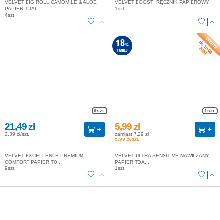
VELVET BIG ROLL CAMOMILE & ALOE
VELVET BOOST! RĘCZNIK PAPIEROWY
PAPIER TOAL...
1szt.
4szt.
do 10-08-
18
%
2026
TANIEJ
9szt.
1szt.
21,49 zł
5,99 zł
2,39 zł/szt.
zamiast 7,29 zł
5,99 zł/szt.
VELVET EXCELLENCE PREMIUM
VELVET ULTRA SENSITIVE NAWILŻANY
COMFORT PAPIER TO...
PAPIER TOA...
9szt.
1szt.