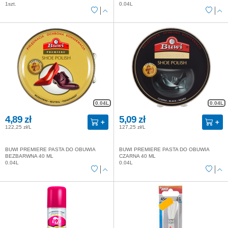
1szt.
0.04L
0.04L
0.04L
4,89 zł
5,09 zł
122,25 zł/L
127,25 zł/L
BUWI PREMIERE PASTA DO OBUWIA
BUWI PREMIERE PASTA DO OBUWIA
BEZBARWNA 40 ML
CZARNA 40 ML
0.04L
0.04L