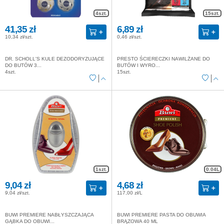
4szt.
15szt.
41,35 zł
6,89 zł
10,34 zł/szt.
0,46 zł/szt.
DR. SCHOLL'S KULE DEZODORYZUJĄCE
PRESTO ŚCIERECZKI NAWILŻANE DO
DO BUTÓW 3...
BUTÓW I WYRO...
4szt.
15szt.
1szt.
0.04L
9,04 zł
4,68 zł
9,04 zł/szt.
117,00 zł/L
BUWI PREMIERE NABŁYSZCZAJĄCA
BUWI PREMIERE PASTA DO OBUWIA
GĄBKA DO OBUWI...
BRĄZOWA 40 ML