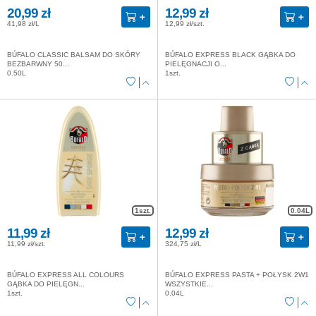
20,99 zł
12,99 zł
41,98 zł/L
12,99 zł/szt.
BÚFALO CLASSIC BALSAM DO SKÓRY
BÚFALO EXPRESS BLACK GĄBKA DO
BEZBARWNY 50...
PIELĘGNACJI O...
0.50L
1szt.
1szt.
0.04L
11,99 zł
12,99 zł
11,99 zł/szt.
324,75 zł/L
BÚFALO EXPRESS ALL COLOURS
BÚFALO EXPRESS PASTA + POŁYSK 2W1
GĄBKA DO PIELĘGN...
WSZYSTKIE...
1szt.
0.04L