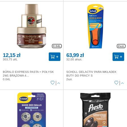
0.04L
2szt.
12,15 zł
63,99 zł
303,75 zł/L
32,00 zł/szt.
BÚFALO EXPRESS PASTA + POŁYSK
SCHOLL GELACTIV PARA WKŁADEK
2W1 BRĄZOWA 4...
BUTY DO PRACY S
0.04L
2szt.