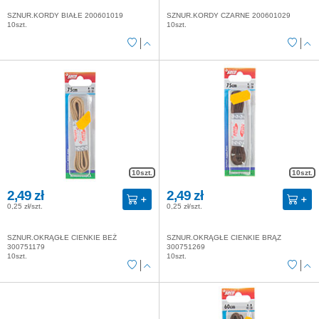
SZNUR.KORDY BIAŁE 200601019
SZNUR.KORDY CZARNE 200601029
10szt.
10szt.
10szt.
10szt.
2,49 zł
2,49 zł
0,25 zł/szt.
0,25 zł/szt.
SZNUR.OKRĄGŁE CIENKIE BEŻ
SZNUR.OKRĄGŁE CIENKIE BRĄZ
300751179
300751269
10szt.
10szt.