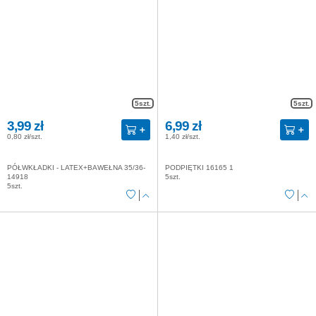
5szt.
5szt.
3,99 zł
6,99 zł
0,80 zł/szt.
1,40 zł/szt.
PÓŁWKŁADKI - LATEX+BAWEŁNA 35/36-
PODPIĘTKI 16165 1
14918
5szt.
5szt.