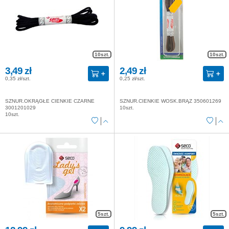
10szt.
10szt.
3,49 zł
2,49 zł
0,35 zł/szt.
0,25 zł/szt.
SZNUR.OKRĄGŁE CIENKIE CZARNE
SZNUR.CIENKIE WOSK.BRĄZ 350601269
3001201029
10szt.
10szt.
5szt.
5szt.