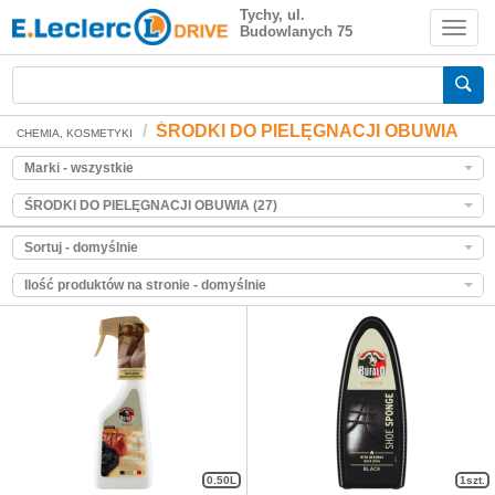
ŚRODKI DO PIELĘGNACJI OBUWIA
Tychy, ul.
Budowlanych 75
Zakupy spożywcze online
ŚRODKI DO PIELĘGNACJI OBUWIA
CHEMIA, KOSMETYKI
Marki - wszystkie
ŚRODKI DO PIELĘGNACJI OBUWIA (27)
Sortuj - domyślnie
Ilość produktów na stronie - domyślnie
0.50L
1szt.