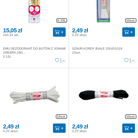
0.15L
10szt.
15,05 zł
2,49 zł
100,33 zł/L
0,25 zł/szt.
EMU DEZODORANT DO BUTÓW Z JONAMI
SZNUR.KORDY BIAŁE 200451019
SREBRA 2W1...
10szt.
0.15L
10szt.
10szt.
2,49 zł
2,49 zł
0,25 zł/szt.
0,25 zł/szt.