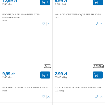
12,99 zł
9,99 zł
2,60 zł/szt.
2,00 zł/szt.
PODPIĘTKA ŻELOWA PARA 6780
WKŁADKI ODŚWIEŻAJĄCE FRESH 36-38
UNIWERSALNE
5szt.
5szt.
5szt.
0.035kg
9,99 zł
2,99 zł
2,00 zł/szt.
85,43 zł/kg
WKŁADKI ODŚWIEŻAJĄCE FRESH 45-46
€.C.O.+ PASTA DO OBUWIA CZARNA 35G
5szt.
0.035kg