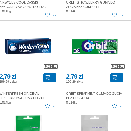
AIRWAVES COOL CASSIS
ORBIT STRAWBERRY GUMA DO
BEZCUKROWA GUMA DO ŻUC...
ŻUCIA BEZ CUKRU 14...
0.014kg
0.014kg
0.014kg
0.014kg
2,79 zł
2,79 zł
199,29 zł/kg
199,29 zł/kg
WINTERFRESH ORIGINAL
ORBIT SPEARMINT GUMA DO ŻUCIA
BEZCUKROWA GUMA DO ŻUC...
BEZ CUKRU 14 ...
0.014kg
0.014kg