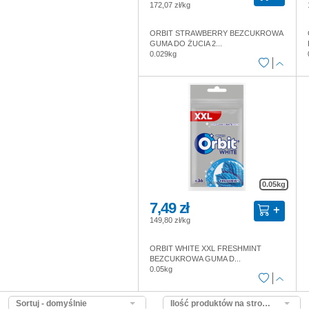
172,07 zł/kg
ORBIT STRAWBERRY BEZCUKROWA
GUMA DO ŻUCIA 2...
0.029kg
0.05kg
7,49 zł
149,80 zł/kg
ORBIT WHITE XXL FRESHMINT
BEZCUKROWA GUMA D...
0.05kg
Sortuj - domyślnie
Ilość produktów na stronie - domyślnie