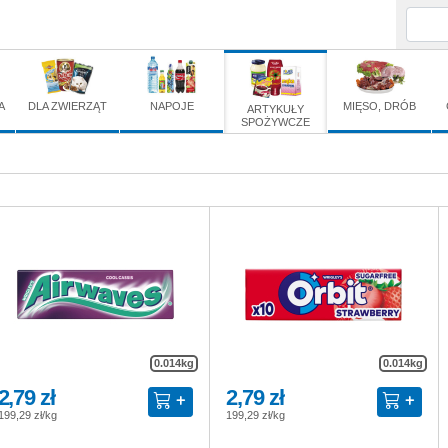
A
DLA ZWIERZĄT
NAPOJE
MIĘSO, DRÓB
ARTYKUŁY
SPOŻYWCZE
0.014kg
0.014kg
2,79 zł
2,79 zł
199,29 zł/kg
199,29 zł/kg