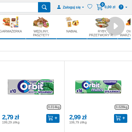
0
0,00 zł
Zaloguj się
GARMAŻERKA
WĘDLINY,
NABIAŁ
RYBY,
OW
PASZTETY
PRZETWORY R…
WARZY
0.014kg
0.028kg
2,79 zł
2,99 zł
199,29 zł/kg
106,79 zł/kg