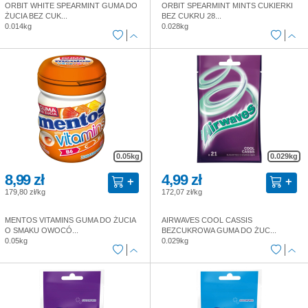
ORBIT WHITE SPEARMINT GUMA DO
ORBIT SPEARMINT MINTS CUKIERKI
ŻUCIA BEZ CUK...
BEZ CUKRU 28...
0.014kg
0.028kg
0.05kg
0.029kg
8,99 zł
4,99 zł
179,80 zł/kg
172,07 zł/kg
MENTOS VITAMINS GUMA DO ŻUCIA
AIRWAVES COOL CASSIS
O SMAKU OWOCÓ...
BEZCUKROWA GUMA DO ŻUC...
0.05kg
0.029kg