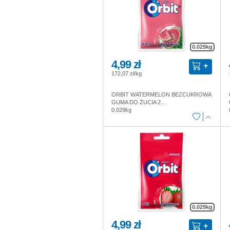
0.029kg
4,99 zł
172,07 zł/kg
ORBIT WATERMELON BEZCUKROWA
GUMA DO ŻUCIA 2...
0.029kg
0.029kg
4,99 zł