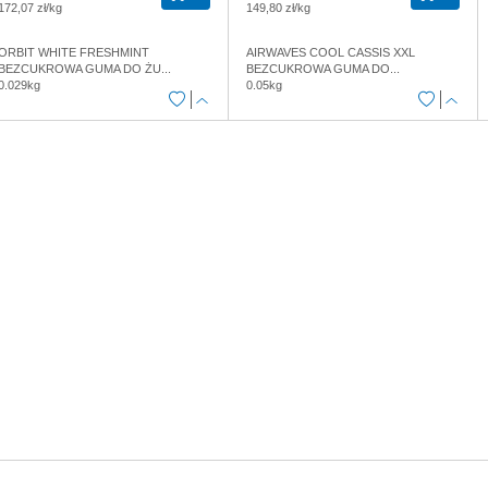
172,07 zł/kg
149,80 zł/kg
ORBIT WHITE FRESHMINT
AIRWAVES COOL CASSIS XXL
BEZCUKROWA GUMA DO ŻU...
BEZCUKROWA GUMA DO...
0.029kg
0.05kg