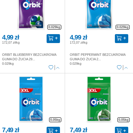
0.029kg
0.029kg
4,99 zł
4,99 zł
172,07 zł/kg
172,07 zł/kg
ORBIT BLUEBERRY BEZCUKROWA
ORBIT PEPPERMINT BEZCUKROWA
GUMA DO ŻUCIA 29...
GUMA DO ŻUCIA 2...
0.029kg
0.029kg
0.05kg
0.05kg
7,49 zł
7,49 zł