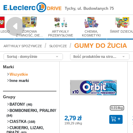
GUMY DO ŻUCIA
Tychy, ul. Budowlanych 75
Zakupy spożywcze online
 LEGO
ZDROWA
ARTYKUŁY
CHEMIA,
ŚWIAT DZIECK
ŻYWNOŚĆ, DIE…
PRZEMYSŁOWE
KOSMETYKI
GUMY DO ŻUCIA
ARTYKUŁY SPOŻYWCZE
SŁODYCZE
Sortuj - domyślnie
Ilość produktów na stronie - domyślnie
Marki
Wszystkie
Inne marki
Grupy
BATONY
(46)
0.014kg
BOMBONIERKI, PRALINY
(64)
2,79 zł
CIASTKA
(168)
199,29 zł/kg
CUKIERKI, LIZAKI,
DRAŻE
(83)