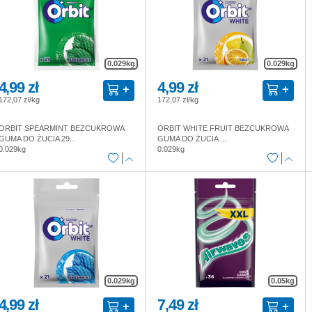
0.029kg
0.029kg
4,99 zł
4,99 zł
172,07 zł/kg
172,07 zł/kg
ORBIT SPEARMINT BEZCUKROWA
ORBIT WHITE FRUIT BEZCUKROWA
GUMA DO ŻUCIA 29...
GUMA DO ŻUCIA ...
0.029kg
0.029kg
0.029kg
0.05kg
4,99 zł
7,49 zł