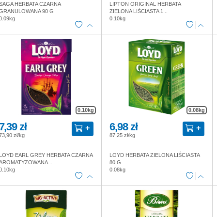
SAGA HERBATA CZARNA
LIPTON ORIGINAL HERBATA
GRANULOWANA 90 G
ZIELONA LIŚCIASTA 1...
0.09kg
0.10kg
0.10kg
0.08kg
7,39 zł
6,98 zł
73,90 zł/kg
87,25 zł/kg
LOYD EARL GREY HERBATA CZARNA
LOYD HERBATA ZIELONA LIŚCIASTA
AROMATYZOWANA...
80 G
0.10kg
0.08kg