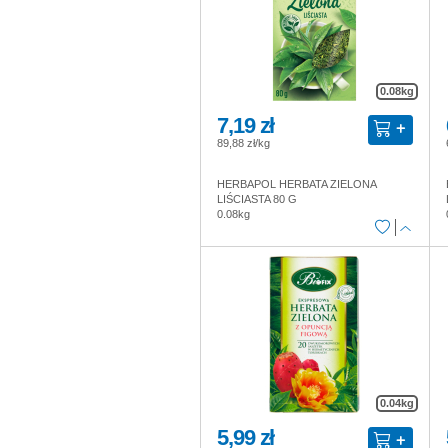
0.08kg
7,19 zł
89,88 zł/kg
HERBAPOL HERBATA ZIELONA
LIŚCIASTA 80 G
0.08kg
0.04kg
5,99 zł