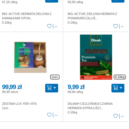
67,20 zł/kg
59,90 zł/kg
BIG-ACTIVE HERBATA ZIELONA Z
BIG-ACTIVE ZIELONA HERBATA Z
KAWAŁKAMI OPUN...
POMARAŃCZĄ LIŚ...
0.10kg
0.10kg
1szt.
0.10kg
99,99 zł
9,99 zł
99,99 zł/szt.
99,90 zł/kg
ZESTAW LUX YER-VITA
DILMAH CEJLOŃSKA CZARNA
1szt.
HERBATA SYPKA LIŚCI...
0.10kg