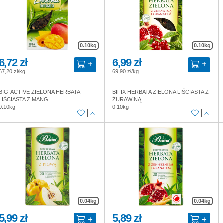
0.10kg
0.10kg
6,72 zł
6,99 zł
67,20 zł/kg
69,90 zł/kg
BIG-ACTIVE ZIELONA HERBATA
BIFIX HERBATA ZIELONA LIŚCIASTA Z
LIŚCIASTA Z MANG...
ŻURAWINĄ ...
0.10kg
0.10kg
0.04kg
0.04kg
5,99 zł
5,89 zł