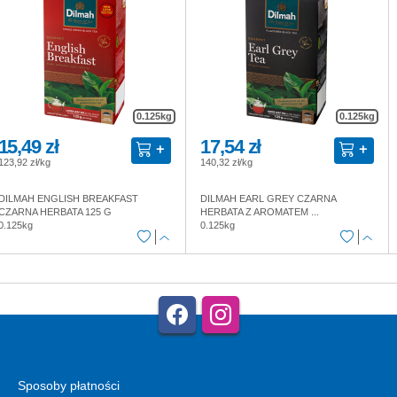
0.125kg
0.125kg
15,49 zł
17,54 zł
123,92 zł/kg
140,32 zł/kg
DILMAH ENGLISH BREAKFAST
DILMAH EARL GREY CZARNA
CZARNA HERBATA 125 G
HERBATA Z AROMATEM ...
0.125kg
0.125kg
Sposoby płatności