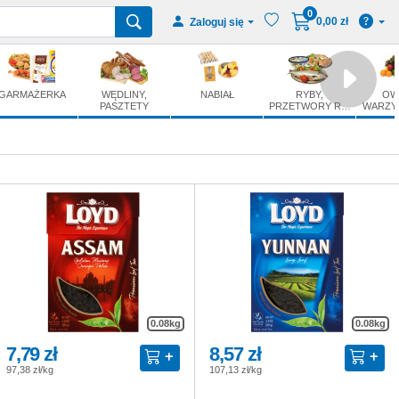
0
0,00 zł
Zaloguj się
GARMAŻERKA
WĘDLINY,
NABIAŁ
RYBY,
OW
PASZTETY
PRZETWORY R…
WARZY
0.08kg
0.08kg
7,79 zł
8,57 zł
97,38 zł/kg
107,13 zł/kg