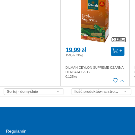
0.125kg
19,99 zł
159,92 zł/kg
DILMAH CEYLON SUPREME CZARNA
HERBATA 125 G
0.125kg
Sortuj - domyślnie
Ilość produktów na stronie - domyślnie
Regulamin