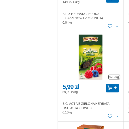
149,75 zł/kg
BIFIX HERBATA ZIELONA
EKSPRESOWA Z OPUNCJĄ ...
0.04kg
0.10kg
5,99 zł
59,90 zł/kg
BIG-ACTIVE ZIELONA HERBATA
LIŚCIASTA Z OWOC...
0.10kg