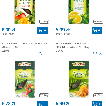
0.10kg
0.04kg
6,00 zł
5,99 zł
60,00 zł/kg
149,75 zł/kg
BIFIX HERBATA ZIELONA LIŚCIASTA Z
BIFIX HERBATA ZIELONA
MANGO 100 G
EKSPRESOWA Z CYTRYNĄ ...
0.10kg
0.04kg
0.10kg
0.10kg
6,72 zł
5,99 zł