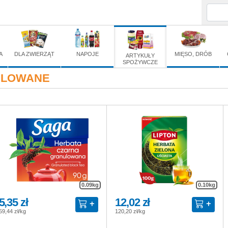
WANE
A
DLA ZWIERZĄT
NAPOJE
MIĘSO, DRÓB
ARTYKUŁY
SPOŻYWCZE
NULOWANE
0.09kg
0.10kg
5,35 zł
12,02 zł
59,44 zł/kg
120,20 zł/kg