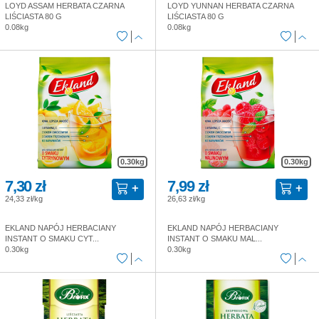
LOYD ASSAM HERBATA CZARNA
LOYD YUNNAN HERBATA CZARNA
LIŚCIASTA 80 G
LIŚCIASTA 80 G
0.08kg
0.08kg
0.30kg
0.30kg
7,30 zł
7,99 zł
24,33 zł/kg
26,63 zł/kg
EKLAND NAPÓJ HERBACIANY
EKLAND NAPÓJ HERBACIANY
INSTANT O SMAKU CYT...
INSTANT O SMAKU MAL...
0.30kg
0.30kg