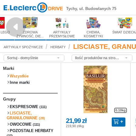
LISCIASTE, GRANULO
Tychy, ul. Budowlanych 75
Zakupy spożywcze online
 LEGO
ZDROWA
ARTYKUŁY
CHEMIA,
ŚWIAT DZIECK
ŻYWNOŚĆ, DIE…
PRZEMYSŁOWE
KOSMETYKI
LISCIASTE, GRA
ARTYKUŁY SPOŻYWCZE
HERBATY
Sortuj - domyślnie
Ilość produktów na stronie - domyślnie
Marki
Wszystkie
Inne marki
Grupy
EKSPRESOWE
(111)
0.10kg
LISCIASTE,
GRANULOWANE
(28)
21,99 zł
OWOCOWE
(111)
219,90 zł/kg
POZOSTAŁE HERBATY
(27)