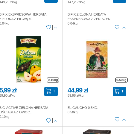
149,75 zł/kg
147,25 zł/kg
BIFIX EKSPRESOWA HERBATA
BIFIX ZIELONA HERBATA
ZIELONA Z PIGWĄ 40...
EKSPRESOWA Z ŻEŃ-SZEN...
0.04kg
0.04kg
0.10kg
0.50kg
5,99 zł
44,99 zł
59,90 zł/kg
89,98 zł/kg
BIG-ACTIVE ZIELONA HERBATA
EL GAUCHO 0,5KG.
LIŚCIASTA Z OWOC...
0.50kg
0.10kg