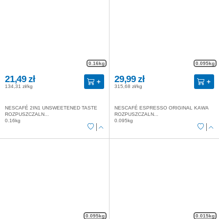
0.16kg
0.095kg
21,49 zł
29,99 zł
134,31 zł/kg
315,68 zł/kg
NESCAFÉ 2IN1 UNSWEETENED TASTE
NESCAFÉ ESPRESSO ORIGINAL KAWA
ROZPUSZCZALN...
ROZPUSZCZALN...
0.16kg
0.095kg
0.095kg
0.015kg