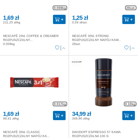
0.008kg
28szt.
1,69 zł
1,25 zł
211,25 zł/kg
0,04 zł/szt.
NESCAFÉ 2IN1 COFFEE & CREAMER
NESCAFÉ 3IN1 STRONG
ROZPUSZCZALNY...
ROZPUSZCZALNY NAPÓJ KAW...
0.008kg
28szt.
0.017kg
0.10kg
1,69 zł
34,99 zł
99,41 zł/kg
349,90 zł/kg
NESCAFÉ 3IN1 CLASSIC
DAVIDOFF ESPRESSO 57 KAWA
ROZPUSZCZALNY NAPÓJ KA...
ROZPUSZCZALNA 100 G