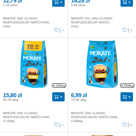
12,79 zł
16,28 zł
1,28 zł/szt.
0,68 zł/szt.
MOKATE 3IN1 CLASSIC
MOKATE XXL 3IN1 CLASSIC
ROZPUSZCZALNY NAPÓJ KAW...
ROZPUSZCZALNY NAPÓJ...
10szt.
24szt.
0.192kg
0.094kg
15,80 zł
6,99 zł
82,29 zł/kg
74,36 zł/kg
MOKATE 2IN1 CLASSIC
MOKATE 2IN1 CLASSIC
ROZPUSZCZALNY NAPÓJ KAW...
ROZPUSZCZALNY NAPÓJ KAW...
0.192kg
0.094kg