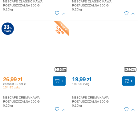
NESCAFÉ CLASSIC KAWA
NESCAFÉ CLASSIC KAWA
ROZPUSZCZALNA 100 G
ROZPUSZCZALNA 200 G
0.10kg
0.20kg
do 08-08-
33
%
2026
TANIEJ
0.20kg
0.10kg
26,99 zł
19,99 zł
zamiast 39,99 zł
199,90 zł/kg
134,95 zł/kg
NESCAFÉ CREMA KAWA
NESCAFÉ CREMA KAWA
ROZPUSZCZALNA 200 G
ROZPUSZCZALNA 100 G
0.20kg
0.10kg