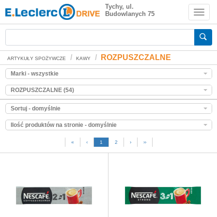
ROZPUSZCZALNE
Tychy, ul.
Budowlanych 75
Zakupy spożywcze online
ROZPUSZCZALNE
ARTYKUŁY SPOŻYWCZE
KAWY
Marki - wszystkie
ROZPUSZCZALNE (54)
Sortuj - domyślnie
Ilość produktów na stronie - domyślnie
«
‹
1
2
›
››