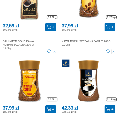
0.20kg
0.20kg
32,59 zł
37,99 zł
162,95 zł/kg
189,95 zł/kg
DALLMAYR GOLD KAWA
KAWA ROZPUSZCZALNA FAMILY 200G
ROZPUSZCZALNA 200 G
0.20kg
0.20kg
0.20kg
0.18kg
37,99 zł
42,33 zł
189,95 zł/kg
235,17 zł/kg