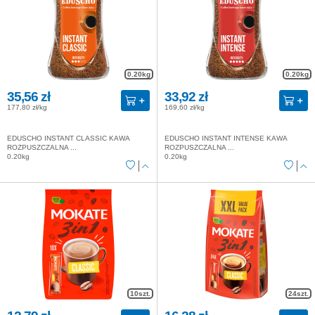
0.20kg
0.20kg
35,56 zł
33,92 zł
177,80 zł/kg
169,60 zł/kg
EDUSCHO INSTANT CLASSIC KAWA
EDUSCHO INSTANT INTENSE KAWA
ROZPUSZCZALNA ...
ROZPUSZCZALNA ...
0.20kg
0.20kg
10szt.
24szt.