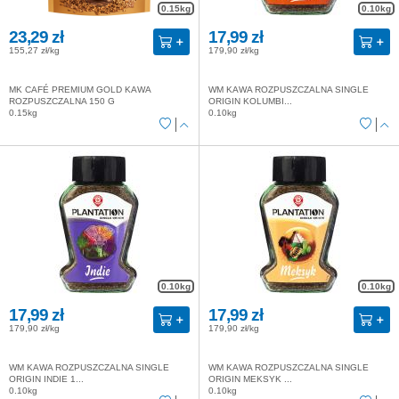
0.15kg
0.10kg
23,29 zł
17,99 zł
155,27 zł/kg
179,90 zł/kg
MK CAFÉ PREMIUM GOLD KAWA
WM KAWA ROZPUSZCZALNA SINGLE
ROZPUSZCZALNA 150 G
ORIGIN KOLUMBI...
0.15kg
0.10kg
0.10kg
0.10kg
17,99 zł
17,99 zł
179,90 zł/kg
179,90 zł/kg
WM KAWA ROZPUSZCZALNA SINGLE
WM KAWA ROZPUSZCZALNA SINGLE
ORIGIN INDIE 1...
ORIGIN MEKSYK ...
0.10kg
0.10kg