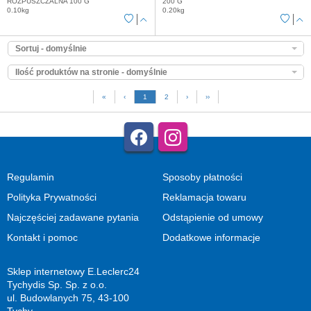
ROZPUSZCZALNA 100 G
200 G
0.10kg
0.20kg
Sortuj - domyślnie
Ilość produktów na stronie - domyślnie
«
‹
1
2
›
››
Regulamin
Sposoby płatności
Polityka Prywatności
Reklamacja towaru
Najczęściej zadawane pytania
Odstąpienie od umowy
Kontakt i pomoc
Dodatkowe informacje
Sklep internetowy E.Leclerc24
Tychydis Sp. Sp. z o.o.
ul. Budowlanych 75, 43-100
Tychy