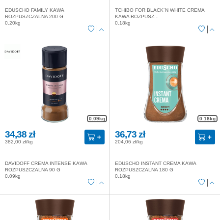
EDUSCHO FAMILY KAWA
TCHIBO FOR BLACK´N WHITE CREMA
ROZPUSZCZALNA 200 G
KAWA ROZPUSZ...
0.20kg
0.18kg
0.09kg
0.18kg
34,38 zł
36,73 zł
382,00 zł/kg
204,06 zł/kg
DAVIDOFF CREMA INTENSE KAWA
EDUSCHO INSTANT CREMA KAWA
ROZPUSZCZALNA 90 G
ROZPUSZCZALNA 180 G
0.09kg
0.18kg