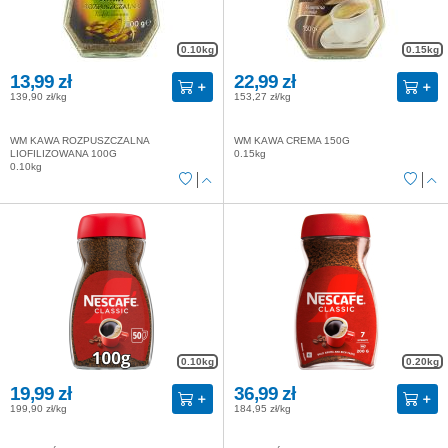
0.10kg
0.15kg
13,99 zł
22,99 zł
139,90 zł/kg
153,27 zł/kg
WM KAWA ROZPUSZCZALNA
WM KAWA CREMA 150G
LIOFILIZOWANA 100G
0.15kg
0.10kg
0.10kg
0.20kg
19,99 zł
36,99 zł
199,90 zł/kg
184,95 zł/kg