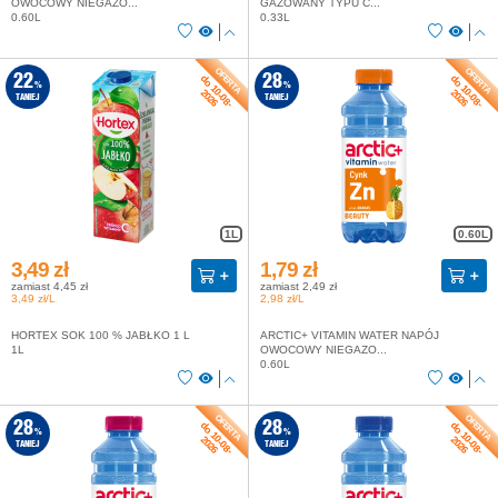
OWOCOWY NIEGAZO...
GAZOWANY TYPU C...
0.60L
0.33L
do 10-08-
do 10-08-
22
28
%
%
2026
2026
TANIEJ
TANIEJ
1L
0.60L
3,49 zł
1,79 zł
zamiast 4,45 zł
zamiast 2,49 zł
3,49 zł/L
2,98 zł/L
HORTEX SOK 100 % JABŁKO 1 L
ARCTIC+ VITAMIN WATER NAPÓJ
1L
OWOCOWY NIEGAZO...
0.60L
do 10-08-
do 10-08-
28
28
%
%
2026
2026
TANIEJ
TANIEJ