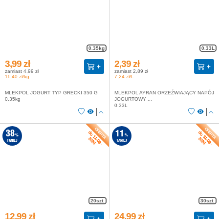
0.35kg
0.33L
3,99 zł
2,39 zł
zamiast 4,99 zł
zamiast 2,89 zł
11,40 zł/kg
7,24 zł/L
MLEKPOL JOGURT TYP GRECKI 350 G
MLEKPOL AYRAN ORZEŹWIAJĄCY NAPÓJ
0.35kg
JOGURTOWY ...
0.33L
do 11-08-
do 31-08-
38
11
%
%
2026
2026
TANIEJ
TANIEJ
20szt.
30szt.
12,99 zł
24,99 zł