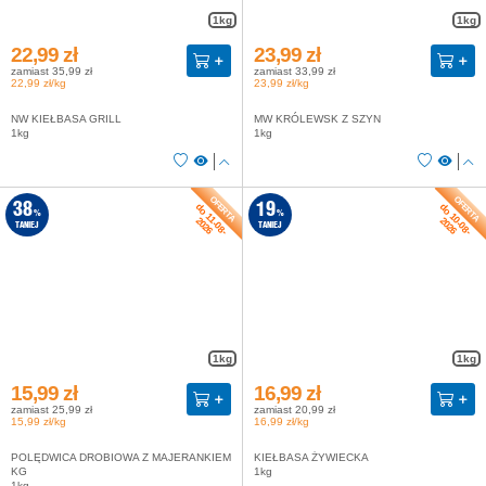
1kg
1kg
22,99 zł
23,99 zł
zamiast 35,99 zł
zamiast 33,99 zł
22,99 zł/kg
23,99 zł/kg
NW KIEŁBASA GRILL
MW KRÓLEWSK Z SZYN
1kg
1kg
do 11-08-
do 10-08-
38
19
%
%
2026
2026
TANIEJ
TANIEJ
1kg
1kg
15,99 zł
16,99 zł
zamiast 25,99 zł
zamiast 20,99 zł
15,99 zł/kg
16,99 zł/kg
POLĘDWICA DROBIOWA Z MAJERANKIEM
KIEŁBASA ŻYWIECKA
KG
1kg
1kg