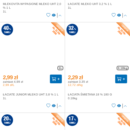
MLEKOVITA WYPASIONE MLEKO UHT 2,0
ŁACIATE MLEKO UHT 3,2 % 1 L
% 1 L
1L
1L
do 31-08-
do 10-08-
40
32
%
%
2026
2026
TANIEJ
TANIEJ
1L
0.18kg
2,99 zł
2,29 zł
zamiast 4,99 zł
zamiast 3,35 zł
2,99 zł/L
12,72 zł/kg
ŁACIATE JUNIOR MLEKO UHT 3,8 % 1 L
ŁACIATA ŚMIETANA 18 % 180 G
1L
0.18kg
do 10-08-
do 10-08-
20
17
%
%
2026
2026
TANIEJ
TANIEJ