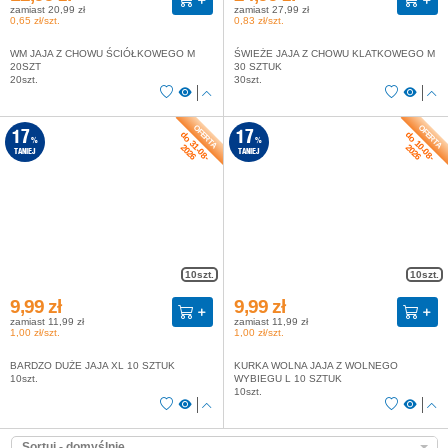
zamiast 20,99 zł
zamiast 27,99 zł
0,65 zł/szt.
0,83 zł/szt.
WM JAJA Z CHOWU ŚCIÓŁKOWEGO M
ŚWIEŻE JAJA Z CHOWU KLATKOWEGO M
20SZT
30 SZTUK
20szt.
30szt.
do 31-08-
do 10-08-
17
17
%
%
2026
2026
TANIEJ
TANIEJ
10szt.
10szt.
9,99 zł
9,99 zł
zamiast 11,99 zł
zamiast 11,99 zł
1,00 zł/szt.
1,00 zł/szt.
BARDZO DUŻE JAJA XL 10 SZTUK
KURKA WOLNA JAJA Z WOLNEGO
10szt.
WYBIEGU L 10 SZTUK
10szt.
Sortuj - domyślnie