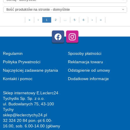
Ilość produktów na stronie - domyślnie
«
‹
1
2
...
5
6
›
››
Regulamin
Sposoby płatności
Polityka Prywatności
Reklamacja towaru
Najczęściej zadawane pytania
Odstąpienie od umowy
Kontakt i pomoc
Dodatkowe informacje
Sklep internetowy E.Leclerc24
Tychydis Sp. Sp. z o.o.
ul. Budowlanych 75, 43-100
Tychy
sklep@leclerctychy24.pl
32 324 20 84 pon.-pt 6.00-
16.00, sob. 6.00-14.00 (główny