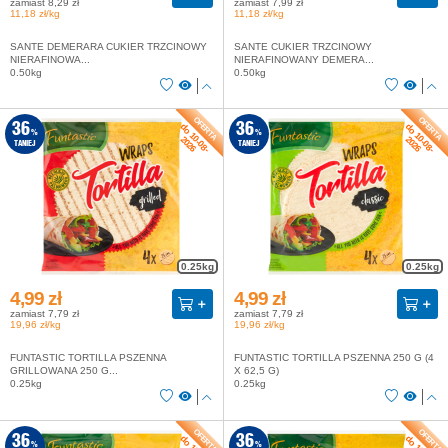
zamiast 8,29 zł
zamiast 7,99 zł
11,18 zł/kg
11,18 zł/kg
SANTE DEMERARA CUKIER TRZCINOWY
SANTE CUKIER TRZCINOWY
NIERAFINOWA...
NIERAFINOWANY DEMERA...
0.50kg
0.50kg
do 10-08-
do 10-08-
36
36
%
%
2026
2026
TANIEJ
TANIEJ
0.25kg
0.25kg
4,99 zł
4,99 zł
zamiast 7,79 zł
zamiast 7,79 zł
19,96 zł/kg
19,96 zł/kg
FUNTASTIC TORTILLA PSZENNA
FUNTASTIC TORTILLA PSZENNA 250 G (4
GRILLOWANA 250 G...
X 62,5 G)
0.25kg
0.25kg
36
36
%
%