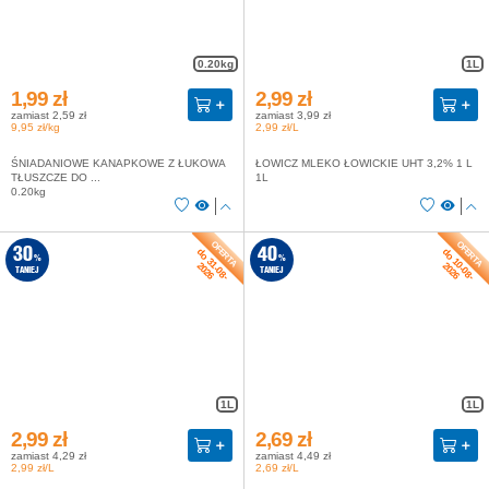
0.20kg
1L
1,99 zł
2,99 zł
zamiast 2,59 zł
zamiast 3,99 zł
9,95 zł/kg
2,99 zł/L
ŚNIADANIOWE KANAPKOWE Z ŁUKOWA
ŁOWICZ MLEKO ŁOWICKIE UHT 3,2% 1 L
TŁUSZCZE DO ...
1L
0.20kg
do 31-08-
do 10-08-
30
40
%
%
2026
2026
TANIEJ
TANIEJ
1L
1L
2,99 zł
2,69 zł
zamiast 4,29 zł
zamiast 4,49 zł
2,99 zł/L
2,69 zł/L