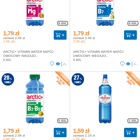
0.60L
0.60L
1,79 zł
1,79 zł
zamiast 2,49 zł
zamiast 2,49 zł
2,98 zł/L
2,98 zł/L
ARCTIC+ VITAMIN WATER NAPÓJ
ARCTIC+ VITAMIN WATER NAPÓJ
OWOCOWY NIEGAZO...
OWOCOWY NIEGAZO...
0.60L
0.60L
do 10-08-
do 10-08-
28
27
%
%
2026
2026
TANIEJ
TANIEJ
0.60L
1.50L
1,79 zł
1,59 zł
zamiast 2,49 zł
zamiast 2,19 zł
2,98 zł/L
1,06 zł/L