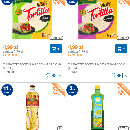
do 10-08-
do 10-08-
2026
2026
TANIEJ
TANIEJ
0.296kg
0.25kg
4,99 zł
4,99 zł
zamiast 7,79 zł
zamiast 7,79 zł
16,86 zł/kg
19,96 zł/kg
FUNTASTIC TORTILLA PSZENNA 296 G (8
FUNTASTIC TORTILLA Z ZIARNAMI 250 G
X 37 G)
(4 X 62...
0.296kg
0.25kg
do 30-08-
do 10-08-
11
3
%
%
2026
2026
TANIEJ
TANIEJ
1L
0.75L