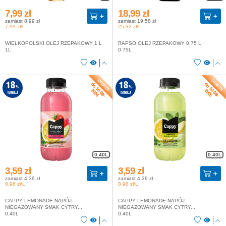
7,99 zł
18,99 zł
zamiast 8,99 zł
zamiast 19,58 zł
7,99 zł/L
25,32 zł/L
WIELKOPOLSKI OLEJ RZEPAKOWY 1 L
RAPSO OLEJ RZEPAKOWY 0,75 L
1L
0.75L
do 10-08-
do 10-08-
18
18
%
%
2026
2026
TANIEJ
TANIEJ
0.40L
0.40L
3,59 zł
3,59 zł
zamiast 4,39 zł
zamiast 4,39 zł
8,98 zł/L
8,98 zł/L
CAPPY LEMONADE NAPÓJ
CAPPY LEMONADE NAPÓJ
NIEGAZOWANY SMAK CYTRY...
NIEGAZOWANY SMAK CYTRY...
0.40L
0.40L