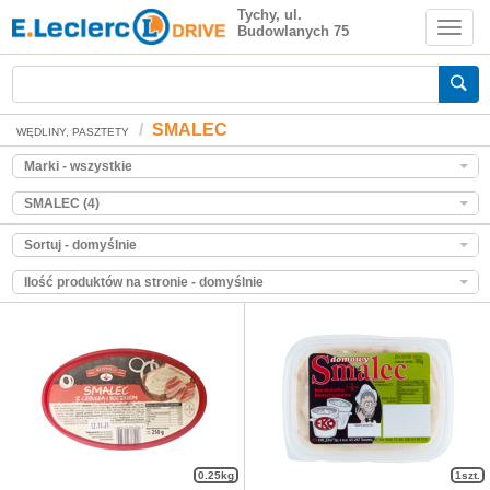
SMALEC
Tychy, ul.
Budowlanych 75
Zakupy spożywcze online
SMALEC
WĘDLINY, PASZTETY
Marki - wszystkie
SMALEC (4)
Sortuj - domyślnie
Ilość produktów na stronie - domyślnie
0.25kg
1szt.