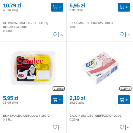
10,79 zł
5,95 zł
43,16 zł/kg
5,95 zł/szt.
KOTWICA SMALEC Z CEBULKĄ I
EKA SMALEC DOMOWY 180 G
BOCZKIEM 250G
1szt.
0.25kg
0.18kg
0.20kg
5,95 zł
2,19 zł
33,06 zł/kg
10,95 zł/kg
EKA SMALEC CEBULOWY 180 G
€.C.O.+ SMALEC WIEPRZOWY 200G
0.18kg
0.20kg