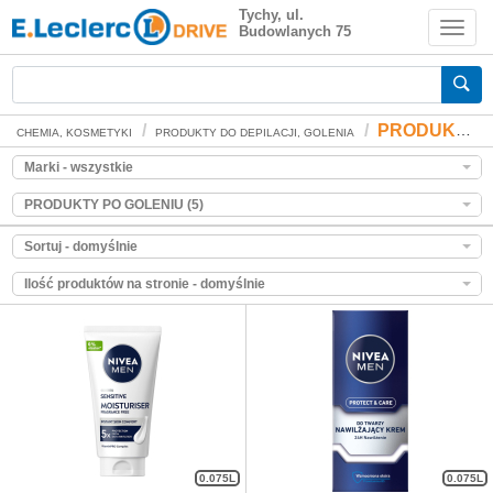
PRODUKTY PO GOLENIU
Tychy, ul.
Budowlanych 75
Zakupy spożywcze online
PRODUKTY PO GOLENIU
CHEMIA, KOSMETYKI
PRODUKTY DO DEPILACJI, GOLENIA
Marki - wszystkie
PRODUKTY PO GOLENIU (5)
Sortuj - domyślnie
Ilość produktów na stronie - domyślnie
0.075L
0.075L