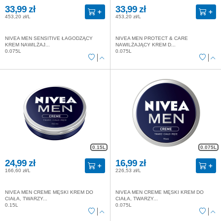
33,99 zł
33,99 zł
453,20 zł/L
453,20 zł/L
NIVEA MEN SENSITIVE ŁAGODZĄCY
NIVEA MEN PROTECT & CARE
KREM NAWILŻAJ...
NAWILŻAJĄCY KREM D...
0.075L
0.075L
0.15L
0.075L
24,99 zł
16,99 zł
166,60 zł/L
226,53 zł/L
NIVEA MEN CREME MĘSKI KREM DO
NIVEA MEN CREME MĘSKI KREM DO
CIAŁA, TWARZY...
CIAŁA, TWARZY...
0.15L
0.075L