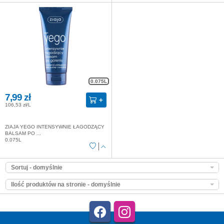
0.075L
7,99 zł
106,53 zł/L
ZIAJA YEGO INTENSYWNIE ŁAGODZĄCY
BALSAM PO ...
0.075L
Sortuj - domyślnie
Ilość produktów na stronie - domyślnie