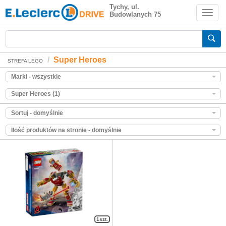
Super Heroes
Tychy, ul.
Budowlanych 75
Zakupy spożywcze online
Super Heroes
STREFA LEGO
Marki - wszystkie
Super Heroes (1)
Sortuj - domyślnie
Ilość produktów na stronie - domyślnie
1szt.