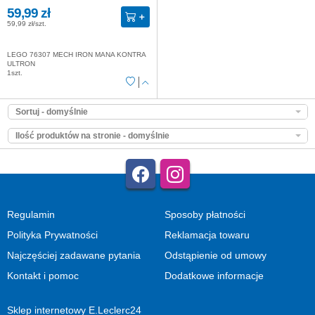
59,99 zł
59,99 zł/szt.
LEGO 76307 MECH IRON MANA KONTRA
ULTRON
1szt.
Sortuj - domyślnie
Ilość produktów na stronie - domyślnie
Regulamin
Sposoby płatności
Polityka Prywatności
Reklamacja towaru
Najczęściej zadawane pytania
Odstąpienie od umowy
Kontakt i pomoc
Dodatkowe informacje
Sklep internetowy E.Leclerc24