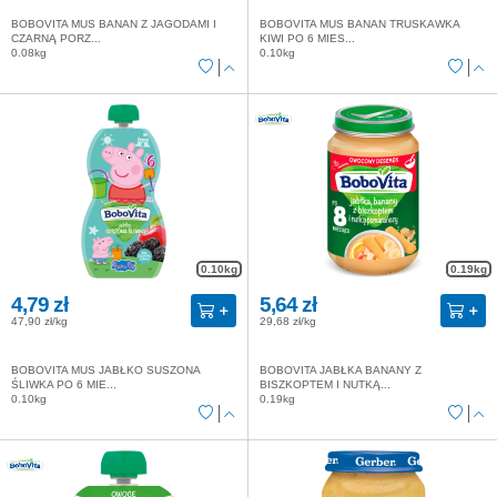
BOBOVITA MUS BANAN Z JAGODAMI I
BOBOVITA MUS BANAN TRUSKAWKA
CZARNĄ PORZ...
KIWI PO 6 MIES...
0.08kg
0.10kg
0.10kg
0.19kg
4,79 zł
5,64 zł
47,90 zł/kg
29,68 zł/kg
BOBOVITA MUS JABŁKO SUSZONA
BOBOVITA JABŁKA BANANY Z
ŚLIWKA PO 6 MIE...
BISZKOPTEM I NUTKĄ...
0.10kg
0.19kg