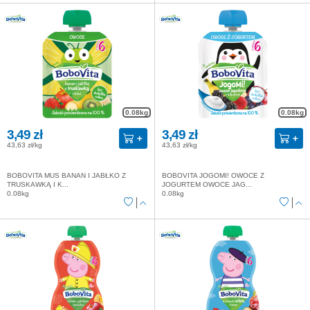
0.08kg
0.08kg
3,49 zł
3,49 zł
43,63 zł/kg
43,63 zł/kg
BOBOVITA MUS BANAN I JABŁKO Z
BOBOVITA JOGOMI! OWOCE Z
TRUSKAWKĄ I K...
JOGURTEM OWOCE JAG...
0.08kg
0.08kg