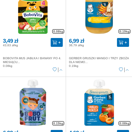
0.08kg
0.19kg
3,49 zł
6,99 zł
43,63 zł/kg
36,79 zł/kg
BOBOVITA MUS JABŁKA I BANANY PO 4.
GERBER GRUSZKI MANGO I TRZY ZBOŻA
MIESIĄCU...
DLA NIEMO...
0.08kg
0.19kg
0.15kg
0.08kg