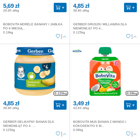
5,69 zł
4,85 zł
29,95 zł/kg
38,80 zł/kg
BOBOVITA MORELE BANANY I JABŁKA
GERBER GRUSZKI WILLIAMSA DLA
PO 6 MIESIĄ...
NIEMOWLĄT PO 4...
0.19kg
0.125kg
0.125kg
0.08kg
4,85 zł
3,49 zł
38,80 zł/kg
43,63 zł/kg
GERBER DELIKATNY BANAN DLA
BOBOVITA MUS BANAN Z MANGO I
NIEMOWLĄT PO 4. ...
KOKOSEM PO 6 M...
0.125kg
0.08kg