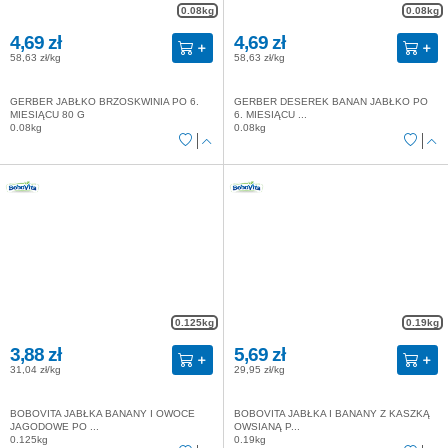
0.08kg
0.08kg
4,69 zł
4,69 zł
58,63 zł/kg
58,63 zł/kg
GERBER JABŁKO BRZOSKWINIA PO 6.
GERBER DESEREK BANAN JABŁKO PO
MIESIĄCU 80 G
6. MIESIĄCU ...
0.08kg
0.08kg
0.125kg
0.19kg
3,88 zł
5,69 zł
31,04 zł/kg
29,95 zł/kg
BOBOVITA JABŁKA BANANY I OWOCE
BOBOVITA JABŁKA I BANANY Z KASZKĄ
JAGODOWE PO ...
OWSIANĄ P...
0.125kg
0.19kg