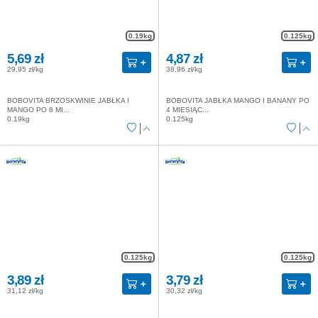
0.19kg
0.125kg
5,69 zł
4,87 zł
29,95 zł/kg
38,96 zł/kg
BOBOVITA BRZOSKWINIE JABŁKA I
BOBOVITA JABŁKA MANGO I BANANY PO
MANGO PO 8 MI...
4 MIESIĄC...
0.19kg
0.125kg
0.125kg
0.125kg
3,89 zł
3,79 zł
31,12 zł/kg
30,32 zł/kg