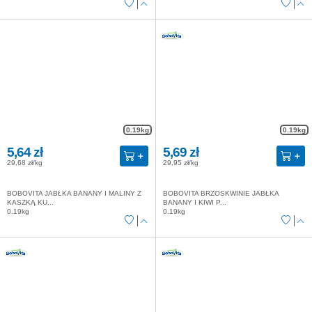
0.19kg
0.19kg
5,64 zł
5,69 zł
29,68 zł/kg
29,95 zł/kg
BOBOVITA JABŁKA BANANY I MALINY Z
BOBOVITA BRZOSKWINIE JABŁKA
KASZKĄ KU...
BANANY I KIWI P...
0.19kg
0.19kg