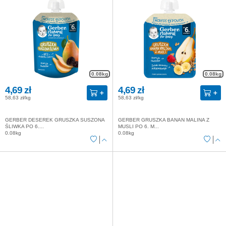
0.08kg
0.08kg
4,69 zł
4,69 zł
58,63 zł/kg
58,63 zł/kg
GERBER DESEREK GRUSZKA SUSZONA
GERBER GRUSZKA BANAN MALINA Z
ŚLIWKA PO 6....
MUSLI PO 6. M...
0.08kg
0.08kg