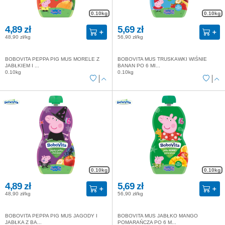
0.10kg
0.10kg
4,89 zł
5,69 zł
48,90 zł/kg
56,90 zł/kg
BOBOVITA PEPPA PIG MUS MORELE Z
BOBOVITA MUS TRUSKAWKI WIŚNIE
JABŁKIEM I ...
BANAN PO 6 MI...
0.10kg
0.10kg
0.10kg
0.10kg
4,89 zł
5,69 zł
48,90 zł/kg
56,90 zł/kg
BOBOVITA PEPPA PIG MUS JAGODY I
BOBOVITA MUS JABŁKO MANGO
JABŁKA Z BA...
POMARAŃCZA PO 6 M...