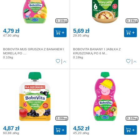
0.10kg
0.19kg
4,79 zł
5,69 zł
47,90 zł/kg
29,95 zł/kg
BOBOVITA MUS GRUSZKA Z BANANEM I
BOBOVITA BANANY I JABŁKA Z
MORELĄ PO ...
KRUSZONKĄ PO 6 M...
0.10kg
0.19kg
0.08kg
0.10kg
4,87 zł
4,52 zł
60,88 zł/kg
45,20 zł/kg