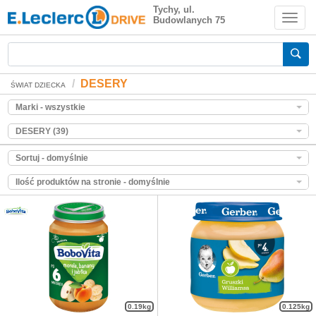
DESERY
Tychy, ul.
Budowlanych 75
Zakupy spożywcze online
DESERY
ŚWIAT DZIECKA
Marki - wszystkie
DESERY (39)
Sortuj - domyślnie
Ilość produktów na stronie - domyślnie
0.19kg
0.125kg