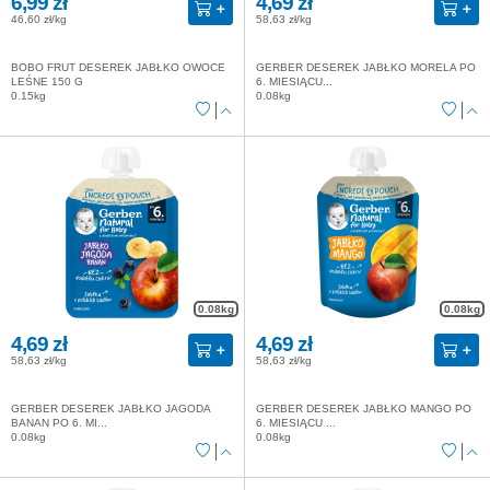
6,99 zł
4,69 zł
46,60 zł/kg
58,63 zł/kg
BOBO FRUT DESEREK JABŁKO OWOCE
GERBER DESEREK JABŁKO MORELA PO
LEŚNE 150 G
6. MIESIĄCU...
0.15kg
0.08kg
0.08kg
0.08kg
4,69 zł
4,69 zł
58,63 zł/kg
58,63 zł/kg
GERBER DESEREK JABŁKO JAGODA
GERBER DESEREK JABŁKO MANGO PO
BANAN PO 6. MI...
6. MIESIĄCU ...
0.08kg
0.08kg