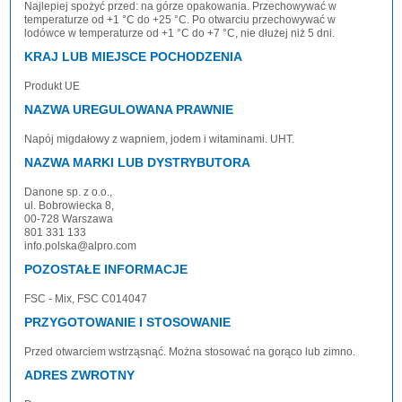
Najlepiej spożyć przed: na górze opakowania. Przechowywać w
temperaturze od +1 °C do +25 °C. Po otwarciu przechowywać w
lodówce w temperaturze od +1 °C do +7 °C, nie dłużej niż 5 dni.
KRAJ LUB MIEJSCE POCHODZENIA
Produkt UE
NAZWA UREGULOWANA PRAWNIE
Napój migdałowy z wapniem, jodem i witaminami. UHT.
NAZWA MARKI LUB DYSTRYBUTORA
Danone sp. z o.o.,
ul. Bobrowiecka 8,
00-728 Warszawa
801 331 133
info.polska@alpro.com
POZOSTAŁE INFORMACJE
FSC - Mix, FSC C014047
PRZYGOTOWANIE I STOSOWANIE
Przed otwarciem wstrząsnąć. Można stosować na gorąco lub zimno.
ADRES ZWROTNY