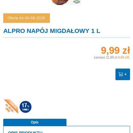
Oferta do 08-08-2026
ALPRO NAPÓJ MIGDAŁOWY 1 L
9,99 zł
zamiast 11,99 zł
9,99 zł/L
do 08-08-
17
%
2026
TANIEJ
Opis
OPIS PRODUKTU