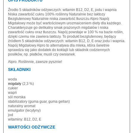
Źrodło 5 składników odżywczych: witamin B12, D2, E, jodu i wapnia
Niska zawartość cukru 100% roślinny Naturalnie bez laktozy
Bezglutenowy Naturalnie niska zawartość tłuszczu Alpro Napój
Migdałowy może być wartościowym urozmaiceniem diety dla każdego.
Charakteryzuje go delikatny smak prażonych migdałów i niska
zawartość cukru oraz tłuszczu. Napój powstaje w 100 % na bazie roślin,
dzięki czemu nie zawiera laktozy. To produkt bezglutenowy, będący
źródłem 5 składników odżywczych: witamin B12, D, E oraz jodu i wapnia.
Napój Migdałowy Alpro to alternatywa dla mleka, która świetnie
sprawdza się jako dodatek do koktajli lub składnik codziennych
posiłków, np. płatków, musli czy owsianek.
Alpro. Roślinnie, zawsze pysznie!
SKŁADNIKI
woda
migdały
(2,3 %)
cukier
wapń
sól morska
stabilizatory (guma guar, guma gellan)
naturalny aromat
emulgator (lecytyny)
jod
witaminy: B12, D2, E
WARTOŚCI ODŻYWCZE