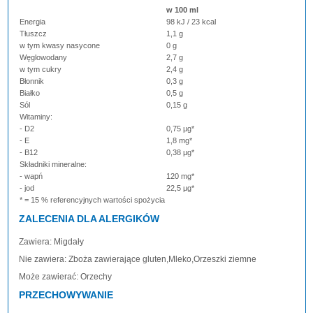
w 100 ml
Energia
98 kJ / 23 kcal
Tłuszcz
1,1 g
w tym kwasy nasycone
0 g
Węglowodany
2,7 g
w tym cukry
2,4 g
Błonnik
0,3 g
Białko
0,5 g
Sól
0,15 g
Witaminy:
- D2
0,75 µg*
- E
1,8 mg*
- B12
0,38 µg*
Składniki mineralne:
- wapń
120 mg*
- jod
22,5 µg*
* = 15 % referencyjnych wartości spożycia
ZALECENIA DLA ALERGIKÓW
Zawiera: Migdały
Nie zawiera: Zboża zawierające gluten,Mleko,Orzeszki ziemne
Może zawierać: Orzechy
PRZECHOWYWANIE