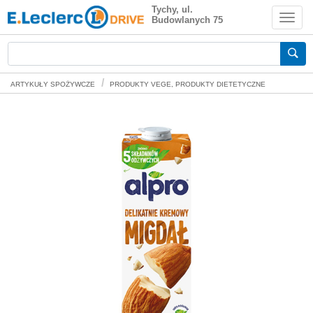
Alpro Napój migdałowy 1 l
Tychy, ul.
Budowlanych 75
Zakupy spożywcze online
ARTYKUŁY SPOŻYWCZE
PRODUKTY VEGE, PRODUKTY DIETETYCZNE