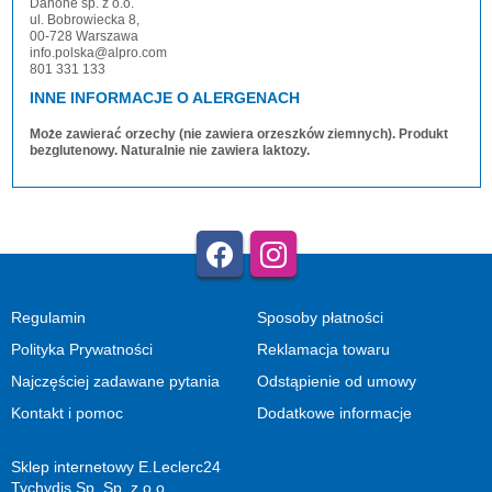
Danone sp. z o.o.
ul. Bobrowiecka 8,
00-728 Warszawa
info.polska@alpro.com
801 331 133
INNE INFORMACJE O ALERGENACH
Może zawierać orzechy (nie zawiera orzeszków ziemnych). Produkt
bezglutenowy. Naturalnie nie zawiera laktozy.
Regulamin
Sposoby płatności
Polityka Prywatności
Reklamacja towaru
Najczęściej zadawane pytania
Odstąpienie od umowy
Kontakt i pomoc
Dodatkowe informacje
Sklep internetowy E.Leclerc24
Tychydis Sp. Sp. z o.o.