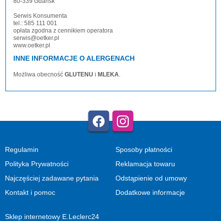
80-339 Gdańsk
Serwis Konsumenta
tel.: 585 111 001
opłata zgodna z cennikiem operatora
serwis@oetker.pl
www.oetker.pl
INNE INFORMACJE O ALERGENACH
Możliwa obecność
GLUTENU
i
MLEKA
.
Regulamin
Sposoby płatności
Polityka Prywatności
Reklamacja towaru
Najczęściej zadawane pytania
Odstąpienie od umowy
Kontakt i pomoc
Dodatkowe informacje
Sklep internetowy E.Leclerc24