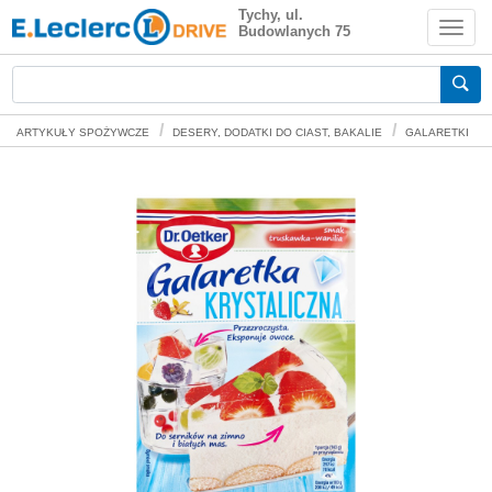
Dr. Oetker Galaretka krystaliczna smak
Tychy, ul.
Budowlanych 75
truskawka-wanilia 72 g
Zakupy spożywcze online
ARTYKUŁY SPOŻYWCZE
DESERY, DODATKI DO CIAST, BAKALIE
GALARETKI