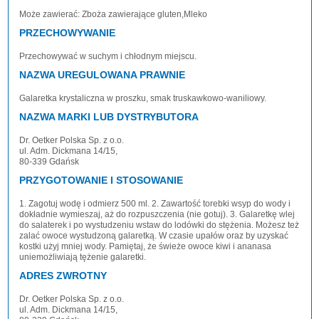
Może zawierać: Zboża zawierające gluten,Mleko
PRZECHOWYWANIE
Przechowywać w suchym i chłodnym miejscu.
NAZWA UREGULOWANA PRAWNIE
Galaretka krystaliczna w proszku, smak truskawkowo-waniliowy.
NAZWA MARKI LUB DYSTRYBUTORA
Dr. Oetker Polska Sp. z o.o.
ul. Adm. Dickmana 14/15,
80-339 Gdańsk
PRZYGOTOWANIE I STOSOWANIE
1. Zagotuj wodę i odmierz 500 ml. 2. Zawartość torebki wsyp do wody i
dokładnie wymieszaj, aż do rozpuszczenia (nie gotuj). 3. Galaretkę wlej
do salaterek i po wystudzeniu wstaw do lodówki do stężenia. Możesz też
zalać owoce wystudzoną galaretką. W czasie upałów oraz by uzyskać
kostki użyj mniej wody. Pamiętaj, że świeże owoce kiwi i ananasa
uniemożliwiają tężenie galaretki.
ADRES ZWROTNY
Dr. Oetker Polska Sp. z o.o.
ul. Adm. Dickmana 14/15,