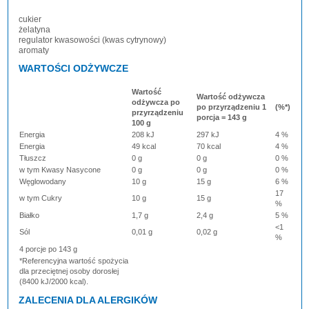
cukier
żelatyna
regulator kwasowości (kwas cytrynowy)
aromaty
WARTOŚCI ODŻYWCZE
Wartość
Wartość odżywcza
odżywcza po
po przyrządzeniu 1
(%*)
przyrządzeniu
porcja = 143 g
100 g
Energia
208 kJ
297 kJ
4 %
Energia
49 kcal
70 kcal
4 %
Tłuszcz
0 g
0 g
0 %
w tym Kwasy Nasycone
0 g
0 g
0 %
Węglowodany
10 g
15 g
6 %
17
w tym Cukry
10 g
15 g
%
Białko
1,7 g
2,4 g
5 %
<1
Sól
0,01 g
0,02 g
%
4 porcje po 143 g
*Referencyjna wartość spożycia
dla przeciętnej osoby dorosłej
(8400 kJ/2000 kcal).
ZALECENIA DLA ALERGIKÓW