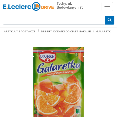
Dr. Oetker Galaretka o smaku
Tychy, ul.
Budowlanych 75
pomarańczowym 72 g
Zakupy spożywcze online
ARTYKUŁY SPOŻYWCZE
DESERY, DODATKI DO CIAST, BAKALIE
GALARETKI