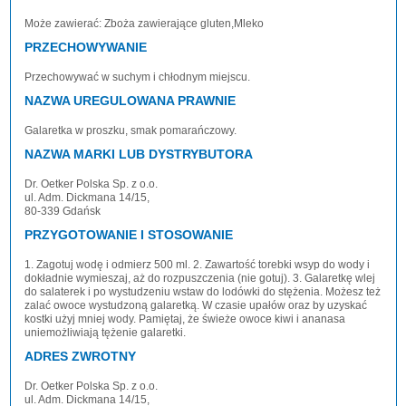
Może zawierać: Zboża zawierające gluten,Mleko
PRZECHOWYWANIE
Przechowywać w suchym i chłodnym miejscu.
NAZWA UREGULOWANA PRAWNIE
Galaretka w proszku, smak pomarańczowy.
NAZWA MARKI LUB DYSTRYBUTORA
Dr. Oetker Polska Sp. z o.o.
ul. Adm. Dickmana 14/15,
80-339 Gdańsk
PRZYGOTOWANIE I STOSOWANIE
1. Zagotuj wodę i odmierz 500 ml. 2. Zawartość torebki wsyp do wody i
dokładnie wymieszaj, aż do rozpuszczenia (nie gotuj). 3. Galaretkę wlej
do salaterek i po wystudzeniu wstaw do lodówki do stężenia. Możesz też
zalać owoce wystudzoną galaretką. W czasie upałów oraz by uzyskać
kostki użyj mniej wody. Pamiętaj, że świeże owoce kiwi i ananasa
uniemożliwiają tężenie galaretki.
ADRES ZWROTNY
Dr. Oetker Polska Sp. z o.o.
ul. Adm. Dickmana 14/15,