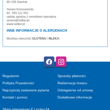
80-339 Gdańsk
Serwis Konsumenta
tel.: 585 111 001
opłata zgodna z cennikiem operatora
serwis@oetker.pl
www.oetker.pl
INNE INFORMACJE O ALERGENACH
Możliwa obecność
GLUTENU
i
MLEKA
.
Regulamin
Sposoby płatności
Polityka Prywatności
Reklamacja towaru
Najczęściej zadawane pytania
Odstąpienie od umowy
Kontakt i pomoc
Dodatkowe informacje
Sklep internetowy E.Leclerc24