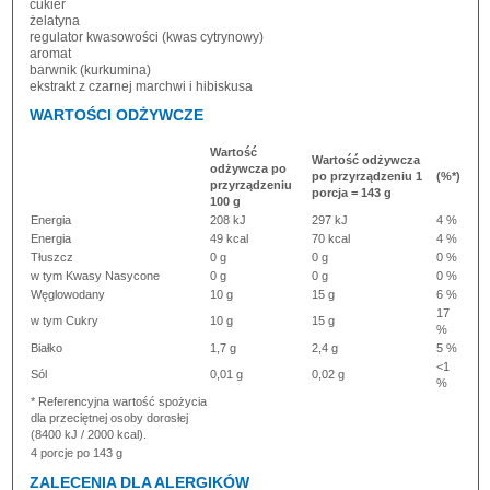
cukier
żelatyna
regulator kwasowości (kwas cytrynowy)
aromat
barwnik (kurkumina)
ekstrakt z czarnej marchwi i hibiskusa
WARTOŚCI ODŻYWCZE
Wartość
Wartość odżywcza
odżywcza po
po przyrządzeniu 1
(%*)
przyrządzeniu
porcja = 143 g
100 g
Energia
208 kJ
297 kJ
4 %
Energia
49 kcal
70 kcal
4 %
Tłuszcz
0 g
0 g
0 %
w tym Kwasy Nasycone
0 g
0 g
0 %
Węglowodany
10 g
15 g
6 %
17
w tym Cukry
10 g
15 g
%
Białko
1,7 g
2,4 g
5 %
<1
Sól
0,01 g
0,02 g
%
* Referencyjna wartość spożycia
dla przeciętnej osoby dorosłej
(8400 kJ / 2000 kcal).
4 porcje po 143 g
ZALECENIA DLA ALERGIKÓW