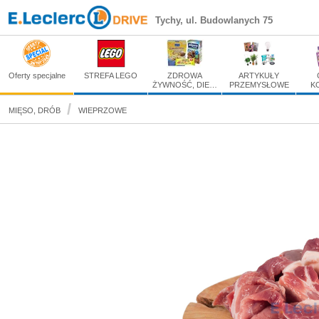
GULASZ WIEPRZOWY
Tychy, ul. Budowlanych 75
Zakupy spożywcze online
Oferty specjalne
STREFA LEGO
ZDROWA
ARTYKUŁY
ŻYWNOŚĆ, DIE…
PRZEMYSŁOWE
K
MIĘSO, DRÓB
WIEPRZOWE