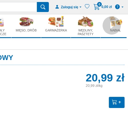
0
0,00 zł
Zaloguj się
UŁY
MIĘSO, DRÓB
GARMAŻERKA
WĘDLINY,
NABIAŁ
CZE
PASZTETY
OWY
20,99 zł
20,99 zł/kg