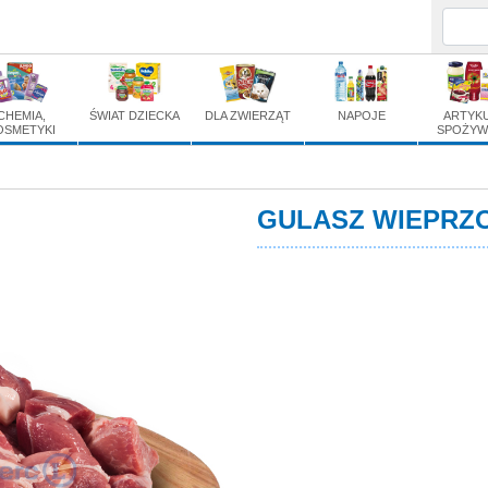
CHEMIA,
ŚWIAT DZIECKA
DLA ZWIERZĄT
NAPOJE
ARTYK
OSMETYKI
SPOŻYW
GULASZ WIEPRZ