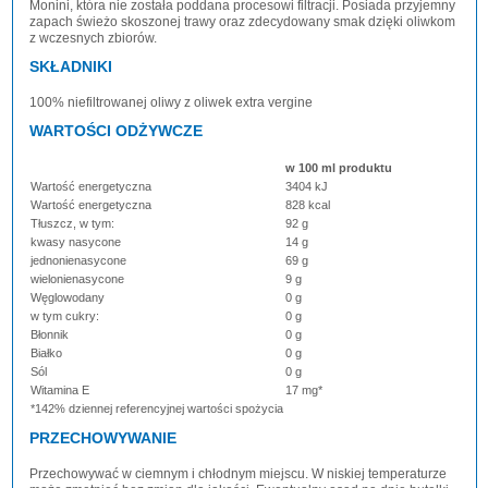
Monini, która nie została poddana procesowi filtracji. Posiada przyjemny
zapach świeżo skoszonej trawy oraz zdecydowany smak dzięki oliwkom
z wczesnych zbiorów.
SKŁADNIKI
100% niefiltrowanej oliwy z oliwek extra vergine
WARTOŚCI ODŻYWCZE
w 100 ml produktu
Wartość energetyczna
3404 kJ
Wartość energetyczna
828 kcal
Tłuszcz, w tym:
92 g
kwasy nasycone
14 g
jednonienasycone
69 g
wielonienasycone
9 g
Węglowodany
0 g
w tym cukry:
0 g
Błonnik
0 g
Białko
0 g
Sól
0 g
Witamina E
17 mg*
*142% dziennej referencyjnej wartości spożycia
PRZECHOWYWANIE
Przechowywać w ciemnym i chłodnym miejscu. W niskiej temperaturze