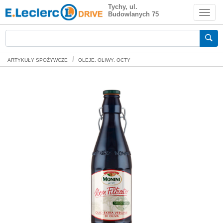
Monini Non Filtrato Oliwa z oliwek 500
Tychy, ul.
Budowlanych 75
ml
Zakupy spożywcze online
ARTYKUŁY SPOŻYWCZE
OLEJE, OLIWY, OCTY