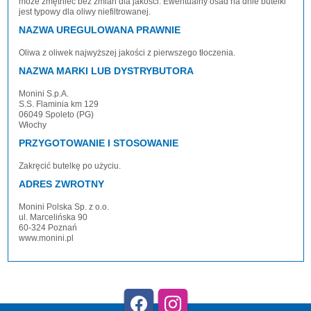
może zmętnieć bez zmian dla jakości. Ewentualny osad na dnie butelki
jest typowy dla oliwy niefiltrowanej.
NAZWA UREGULOWANA PRAWNIE
Oliwa z oliwek najwyższej jakości z pierwszego tłoczenia.
NAZWA MARKI LUB DYSTRYBUTORA
Monini S.p.A.
S.S. Flaminia km 129
06049 Spoleto (PG)
Włochy
PRZYGOTOWANIE I STOSOWANIE
Zakręcić butelkę po użyciu.
ADRES ZWROTNY
Monini Polska Sp. z o.o.
ul. Marcelińska 90
60-324 Poznań
www.monini.pl