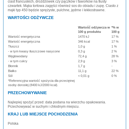
ciast francuskich, drożdżówek czy pączków i faworków na tłusty
czwartek. Mąka tortowa zagęści również sos do obiadu i zupę. Ciasto z
mąki typ 450 będzie sprężyste, pulchne, jędrne i lekkostrawne.
WARTOŚCI ODŻYWCZE
Wartość odżywcza w
*% w
100 g produktu
100 g
Wartość energetyczna
1470 kJ
17 %
Wartość energetyczna
346 kcal
17 %
Tłuszcz
1,0 g
1 %
- w tym kwasy tłuszczowe nasycone
0,3 g
2 %
Węglowodany
72,4 g
28 %
- w tym cukry
2,9 g
3 %
Błonnik
1,7 g
-
Białko
11,1 g
22 %
Sól
< 0,01 g
0 %
*Referencyjna wartość spożycia dla przeciętnej
osoby dorosłej (8400 kJ/2000 kcal).
PRZECHOWYWANIE
Najlepiej spożyć przed: data podana na wierzchu opakowania.
Przechowywać w suchym i chłodnym miejscu.
KRAJ LUB MIEJSCE POCHODZENIA
Polska