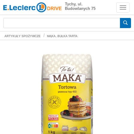
To ta! Mąka tortowa pszenna typ 450 1
Tychy, ul.
Budowlanych 75
kg
Zakupy spożywcze online
ARTYKUŁY SPOŻYWCZE
MĄKA, BUŁKA TARTA