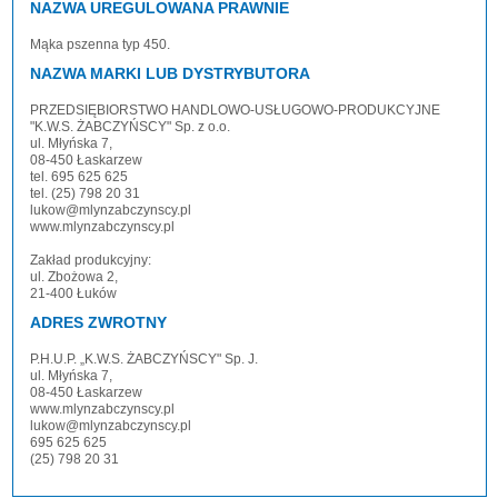
NAZWA UREGULOWANA PRAWNIE
Mąka pszenna typ 450.
NAZWA MARKI LUB DYSTRYBUTORA
PRZEDSIĘBIORSTWO HANDLOWO-USŁUGOWO-PRODUKCYJNE
"K.W.S. ŻABCZYŃSCY" Sp. z o.o.
ul. Młyńska 7,
08-450 Łaskarzew
tel. 695 625 625
tel. (25) 798 20 31
lukow@mlynzabczynscy.pl
www.mlynzabczynscy.pl
Zakład produkcyjny:
ul. Zbożowa 2,
21-400 Łuków
ADRES ZWROTNY
P.H.U.P. „K.W.S. ŻABCZYŃSCY" Sp. J.
ul. Młyńska 7,
08-450 Łaskarzew
www.mlynzabczynscy.pl
lukow@mlynzabczynscy.pl
695 625 625
(25) 798 20 31