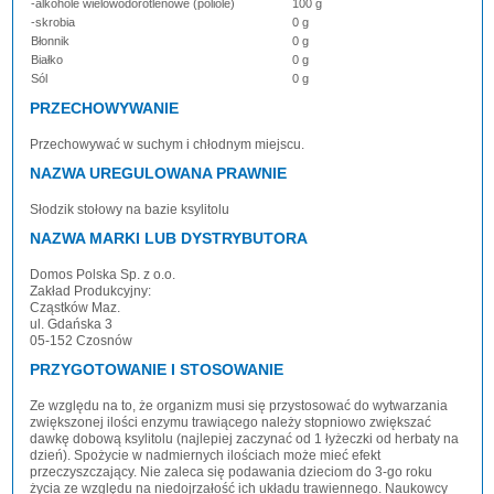
-alkohole wielowodorotlenowe (poliole)
100 g
-skrobia
0 g
Błonnik
0 g
Białko
0 g
Sól
0 g
PRZECHOWYWANIE
Przechowywać w suchym i chłodnym miejscu.
NAZWA UREGULOWANA PRAWNIE
Słodzik stołowy na bazie ksylitolu
NAZWA MARKI LUB DYSTRYBUTORA
Domos Polska Sp. z o.o.
Zakład Produkcyjny:
Cząstków Maz.
ul. Gdańska 3
05-152 Czosnów
PRZYGOTOWANIE I STOSOWANIE
Ze względu na to, że organizm musi się przystosować do wytwarzania
zwiększonej ilości enzymu trawiącego należy stopniowo zwiększać
dawkę dobową ksylitolu (najlepiej zaczynać od 1 łyżeczki od herbaty na
dzień). Spożycie w nadmiernych ilościach może mieć efekt
przeczyszczający. Nie zaleca się podawania dzieciom do 3-go roku
życia ze względu na niedojrzałość ich układu trawiennego. Naukowcy