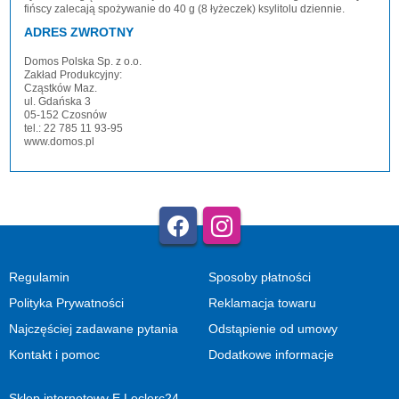
fińscy zalecają spożywanie do 40 g (8 łyżeczek) ksylitolu dziennie.
ADRES ZWROTNY
Domos Polska Sp. z o.o.
Zakład Produkcyjny:
Cząstków Maz.
ul. Gdańska 3
05-152 Czosnów
tel.: 22 785 11 93-95
www.domos.pl
Regulamin
Sposoby płatności
Polityka Prywatności
Reklamacja towaru
Najczęściej zadawane pytania
Odstąpienie od umowy
Kontakt i pomoc
Dodatkowe informacje
Sklep internetowy E.Leclerc24