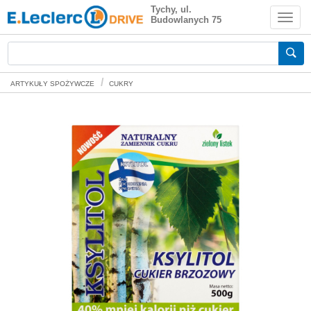
Zielony listek Ksylitol cukier brzozowy
Tychy, ul.
Budowlanych 75
500 g
Zakupy spożywcze online
ARTYKUŁY SPOŻYWCZE
CUKRY