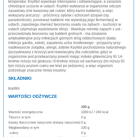
temperatur. Ksylitol wywołuje intensywne i odświeżające, a zarazem
chłodzące uczucie w ustach. Ksylitol wytwarza w organizmie odczyn
zasadowy (nie kwasowy jak cukier, który karmi bakterie), a więc
wskazany jest przy: - próchnicy zębów i schorzeń dziąseł (np.
paradontozie), ponieważ bakterie nie wywołują jego fermentacji w
ustach, zapobiega również tworzeniu osadu na zębach - suchości w
ustach (stymuluje wydzielanie śliny) - likwiduje niemiły zapach z ust -
przeciwdziała tworzeniu się bakterii gnilnych - ma działanie
antybakteryjne przy infekcjach górnych dróg oddechowych (katar,
infekcja gardła, zatok), zapaleniu ucha środkowego - przyjazny przy
nadkwasocie żołądka, alergii, astmie Ksylitol pochodzenia naturalnego
(pozyskiwany z brzozy) jest rewelacyjny dla cukrzyków, gdyż w
organizmie jest przetwarzany powoli mając indeks glikemiczny IG 14-
krotnie niższy niż glukoza i 8 krotnie niższy od sacharozy (im niższy IG
tym niższy poziom cukru we krwi po jedzeniu), a więc organizm
potrzebuje znacznie mniej insuliny.
SKŁADNIKI
ksylitol
WARTOŚCI ODŻYWCZE
100 g
Wartość energetyczna
1000 kJ / 240 kcal
Tłuszcz w tym:
0 g
kwasy tłuszczowe nasycone (kwasy nasycone)
0 g
Węglowodany w tym
100 g
-cukry
0 g