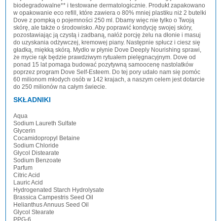
biodegradowalne** i testowane dermatologicznie. Produkt zapakowano
w opakowanie eco refill, które zawiera o 80% mniej plastiku niż 2 butelki
Dove z pompką o pojemności 250 ml. Dbamy więc nie tylko o Twoją
skórę, ale także o środowisko. Aby poprawić kondycję swojej skóry,
pozostawiając ją czystą i zadbaną, nałóż porcję żelu na dłonie i masuj
do uzyskania odżywczej, kremowej piany. Następnie spłucz i ciesz się
gładką, miękką skórą. Mydło w płynie Dove Deeply Nourishing sprawi,
że mycie rąk będzie prawdziwym rytuałem pielęgnacyjnym. Dove od
ponad 15 lat pomaga budować pozytywną samoocenę nastolatków
poprzez program Dove Self-Esteem. Do tej pory udało nam się pomóc
60 milionom młodych osób w 142 krajach, a naszym celem jest dotarcie
do 250 milionów na całym świecie.
SKŁADNIKI
Aqua
Sodium Laureth Sulfate
Glycerin
Cocamidopropyl Betaine
Sodium Chloride
Glycol Distearate
Sodium Benzoate
Parfum
Citric Acid
Lauric Acid
Hydrogenated Starch Hydrolysate
Brassica Campestris Seed Oil
Helianthus Annuus Seed Oil
Glycol Stearate
PPG-6