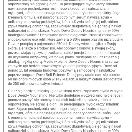
odpowiednią pielęgnację dłoni. To pielęgnujące mydło łączy składniki
nawilżające pochodzenia roślinnego z łagodnymi substancjami
myjącymi, które nie naruszają naturalnej bariery ochronnej skóry. Jego
kremowa formuła jest nasycona potrójnym serum nawilżającym –
unikalną mieszanką prebiotyków, która odżywia skórę i jej mikrobiom
(żywą warstwę ochronną), zapewniając długotrwałą pielęgnację nawet
najbardziej suchej skórze. Mydło Dove Deeply Nourishing jest w 99%
biodegradowalne** i testowane dermatologicznie. Produkt zapakowano
w opakowanie eco refill, które zawiera o 80% mniej plastiku niż 2 butelki
Dove z pompką o pojemności 250 ml. Dbamy więc nie tylko o Twoją
skórę, ale także o środowisko. Aby poprawić kondycję swojej skóry,
pozostawiając ją czystą i zadbaną, nałóż porcję żelu na dłonie i masuj
do uzyskania odżywczej, kremowej piany. Następnie spłucz i ciesz się
gładką, miękką skórą. Mydło w płynie Dove Deeply Nourishing sprawi,
że mycie rąk będzie prawdziwym rytuałem pielęgnacyjnym. Dove od
ponad 15 lat pomaga budować pozytywną samoocenę nastolatków
poprzez program Dove Self-Esteem. Do tej pory udało nam się pomóc
60 milionom młodych osób w 142 krajach, a naszym celem jest dotarcie
do 250 milionów na całym świecie.
Ciesz się bardziej miękką i gładką skórą dzięki zapasowi mydła w płynie
Dove Deeply Nourishing. Nie tylko dogłębnie wyczyści ono Twoje ręce i
pomoże pozbyć się obecnych na nich bakterii, ale także zadba o
odpowiednią pielęgnację dłoni. To pielęgnujące mydło łączy składniki
nawilżające pochodzenia roślinnego z łagodnymi substancjami
myjącymi, które nie naruszają naturalnej bariery ochronnej skóry. Jego
kremowa formuła jest nasycona potrójnym serum nawilżającym –
unikalną mieszanką prebiotyków, która odżywia skórę i jej mikrobiom
(żywą warstwę ochronną), zapewniając długotrwałą pielęgnację nawet
najbardziej suchej skórze. Mydło Dove Deeply Nourishing jest w 99%