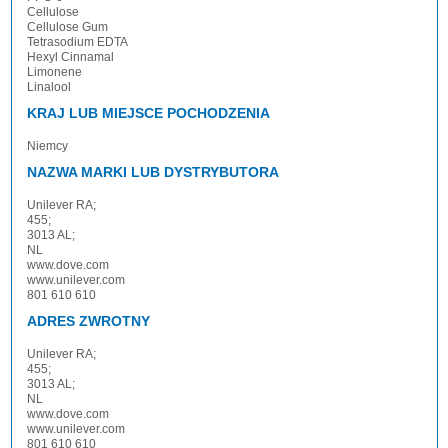
Cellulose
Cellulose Gum
Tetrasodium EDTA
Hexyl Cinnamal
Limonene
Linalool
KRAJ LUB MIEJSCE POCHODZENIA
Niemcy
NAZWA MARKI LUB DYSTRYBUTORA
Unilever RA;
455;
3013 AL;
NL
www.dove.com
www.unilever.com
801 610 610
ADRES ZWROTNY
Unilever RA;
455;
3013 AL;
NL
www.dove.com
www.unilever.com
801 610 610