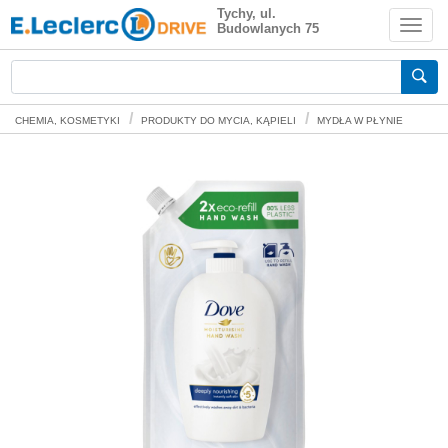
Dove Deeply Nourishing Pielęgnujące
Tychy, ul.
Budowlanych 75
mydło w płynie zapas 500 ml
Zakupy spożywcze online
CHEMIA, KOSMETYKI
PRODUKTY DO MYCIA, KĄPIELI
MYDŁA W PŁYNIE