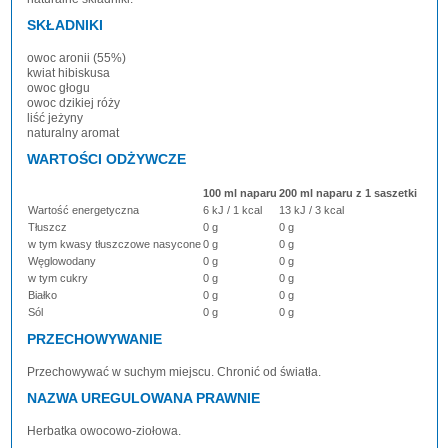
SKŁADNIKI
owoc aronii (55%)
kwiat hibiskusa
owoc głogu
owoc dzikiej róży
liść jeżyny
naturalny aromat
WARTOŚCI ODŻYWCZE
100 ml naparu
200 ml naparu z 1 saszetki
Wartość energetyczna
6 kJ / 1 kcal
13 kJ / 3 kcal
Tłuszcz
0 g
0 g
w tym kwasy tłuszczowe nasycone
0 g
0 g
Węglowodany
0 g
0 g
w tym cukry
0 g
0 g
Białko
0 g
0 g
Sól
0 g
0 g
PRZECHOWYWANIE
Przechowywać w suchym miejscu. Chronić od światła.
NAZWA UREGULOWANA PRAWNIE
Herbatka owocowo-ziołowa.