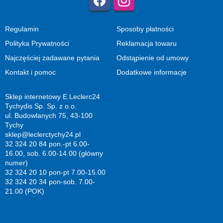
Regulamin
Sposoby płatności
Polityka Prywatności
Reklamacja towaru
Najczęściej zadawane pytania
Odstąpienie od umowy
Kontakt i pomoc
Dodatkowe informacje
Sklep internetowy E.Leclerc24
Tychydis Sp. Sp. z o.o.
ul. Budowlanych 75, 43-100
Tychy
sklep@leclerctychy24.pl
32 324 20 84 pon.-pt 6.00-
16.00, sob. 6.00-14.00 (główny
numer)
32 324 20 10 pon-pt 7.00-15.00
32 324 20 34 pon-sob. 7.00-
21.00 (POK)
Sklep zaprojektowany przez
AGMB Sp. z o.o. - systemy sprzedaży