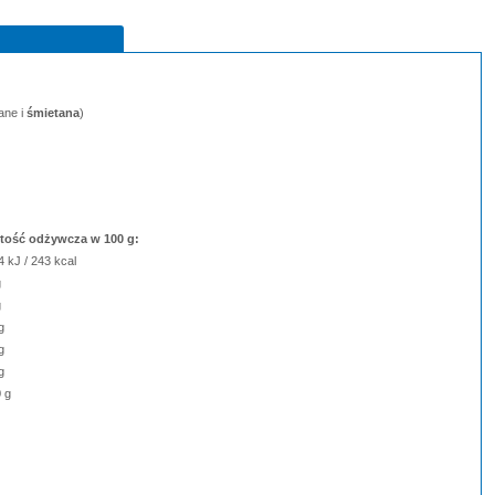
ane i
śmietana
)
tość odżywcza w 100 g:
 kJ / 243 kcal
g
g
g
g
g
 g