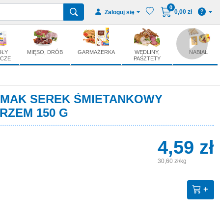
z pieprzem 150 g
0
0,00 zł
Zaloguj się
UŁY
MIĘSO, DRÓB
GARMAŻERKA
WĘDLINY,
NABIAŁ
CZE
PASZTETY
SMAK SEREK ŚMIETANKOWY
RZEM 150 G
4,59 zł
30,60 zł/kg