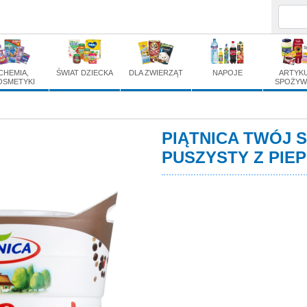
k śmietankowy puszysty 
CHEMIA,
ŚWIAT DZIECKA
DLA ZWIERZĄT
NAPOJE
ARTYK
OSMETYKI
SPOŻYW
PIĄTNICA TWÓJ 
PUSZYSTY Z PIEP