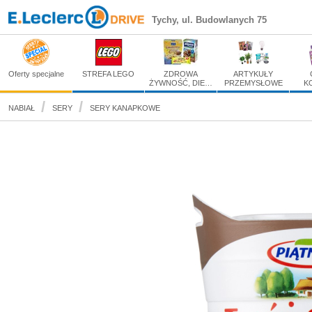
Piątnica Twój Smak Sere
Tychy, ul. Budowlanych 75
Zakupy spożywcze online
Oferty specjalne
STREFA LEGO
ZDROWA
ARTYKUŁY
ŻYWNOŚĆ, DIE…
PRZEMYSŁOWE
K
NABIAŁ
SERY
SERY KANAPKOWE