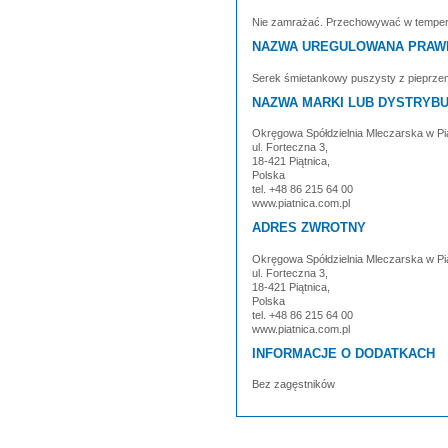
Nie zamrażać. Przechowywać w temperat
NAZWA UREGULOWANA PRAW
Serek śmietankowy puszysty z pieprzem
NAZWA MARKI LUB DYSTRYB
Okręgowa Spółdzielnia Mleczarska w Pi
ul. Forteczna 3,
18-421 Piątnica,
Polska
tel. +48 86 215 64 00
www.piatnica.com.pl
ADRES ZWROTNY
Okręgowa Spółdzielnia Mleczarska w Pi
ul. Forteczna 3,
18-421 Piątnica,
Polska
tel. +48 86 215 64 00
www.piatnica.com.pl
INFORMACJE O DODATKACH
Bez zagęstników