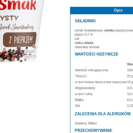
Opis
SKŁADNIKI
serek śmietankowy (
mleko
pasteryzow
pieprz 0,7 %
sól
białka
mleka
naturalny aromat
WARTOŚCI ODŻYWCZE
War
Wartość energetyczna
1004
Tłuszcz
23 
w tym kwasy tłuszczowe nasycone
15 
Węglowodany
3,0 
w tym cukry
3,0 
Białko
6,0 
Sól
0,70
ZALECENIA DLA ALERGIKÓW
Zawiera: Mleko
PRZECHOWYWANIE