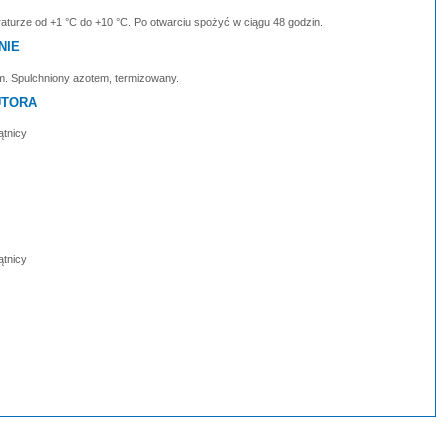
urze od +1 °C do +10 °C. Po otwarciu spożyć w ciągu 48 godzin.
NIE
. Spulchniony azotem, termizowany.
UTORA
ątnicy
ątnicy