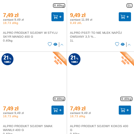
0.40kg
1L
7,49 zł
9,49 zł
zamiast 9,49 zł
zamiast 11,99 zł
18,73 zł/kg
9,49 zł/L
ALPRO PRODUKT SOJOWY W STYLU
ALPRO PSST! TO NIE MLEK NAPÓJ
SKYR MANGO 400 G
OWSIANY 3,5 %...
0.40kg
1L
do 08-08-
do 08-08-
21
21
%
%
2026
2026
TANIEJ
TANIEJ
0.40kg
0.40kg
7,49 zł
7,49 zł
zamiast 9,49 zł
zamiast 9,49 zł
18,73 zł/kg
18,73 zł/kg
ALPRO PRODUKT SOJOWY SMAK
ALPRO PRODUKT SOJOWY KOKOS 400
WANILII 400 G
G
0.40kg
0.40kg