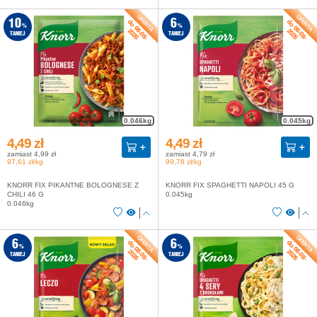
do 08-08-
do 08-08-
10
6
%
%
2026
2026
TANIEJ
TANIEJ
0.046kg
0.045kg
4,49 zł
4,49 zł
zamiast 4,99 zł
zamiast 4,79 zł
97,61 zł/kg
99,78 zł/kg
KNORR FIX PIKANTNE BOLOGNESE Z
KNORR FIX SPAGHETTI NAPOLI 45 G
CHILI 46 G
0.045kg
0.046kg
do 08-08-
do 08-08-
6
6
%
%
2026
2026
TANIEJ
TANIEJ