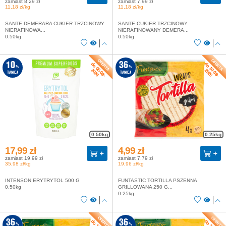
zamiast 8,29 zł
zamiast 7,99 zł
11,18 zł/kg
11,18 zł/kg
SANTE DEMERARA CUKIER TRZCINOWY
SANTE CUKIER TRZCINOWY
NIERAFINOWA...
NIERAFINOWANY DEMERA...
0.50kg
0.50kg
do 08-08-
do 10-08-
10
36
%
%
2026
2026
TANIEJ
TANIEJ
0.50kg
0.25kg
17,99 zł
4,99 zł
zamiast 19,99 zł
zamiast 7,79 zł
35,98 zł/kg
19,96 zł/kg
INTENSON ERYTRYTOL 500 G
FUNTASTIC TORTILLA PSZENNA
0.50kg
GRILLOWANA 250 G...
0.25kg
36
36
%
%