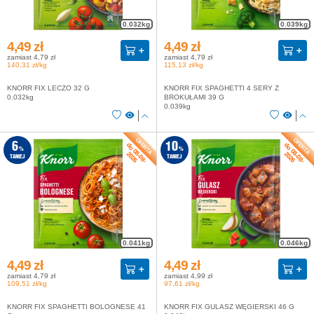
0.032kg
0.039kg
4,49 zł
4,49 zł
zamiast 4,79 zł
zamiast 4,79 zł
140,31 zł/kg
115,13 zł/kg
KNORR FIX LECZO 32 G
KNORR FIX SPAGHETTI 4 SERY Z
0.032kg
BROKUŁAMI 39 G
0.039kg
do 08-08-
do 08-08-
6
10
%
%
2026
2026
TANIEJ
TANIEJ
0.041kg
0.046kg
4,49 zł
4,49 zł
zamiast 4,79 zł
zamiast 4,99 zł
109,51 zł/kg
97,61 zł/kg
KNORR FIX SPAGHETTI BOLOGNESE 41
KNORR FIX GULASZ WĘGIERSKI 46 G