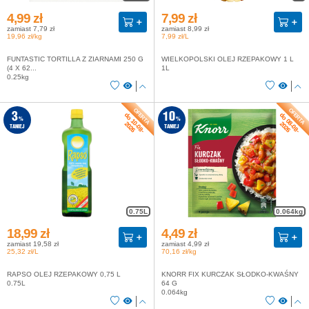
4,99 zł
7,99 zł
zamiast 7,79 zł
zamiast 8,99 zł
19,96 zł/kg
7,99 zł/L
FUNTASTIC TORTILLA Z ZIARNAMI 250 G
WIELKOPOLSKI OLEJ RZEPAKOWY 1 L
(4 X 62...
1L
0.25kg
do 10-08-
do 08-08-
3
10
%
%
2026
2026
TANIEJ
TANIEJ
0.75L
0.064kg
18,99 zł
4,49 zł
zamiast 19,58 zł
zamiast 4,99 zł
25,32 zł/L
70,16 zł/kg
RAPSO OLEJ RZEPAKOWY 0,75 L
KNORR FIX KURCZAK SŁODKO-KWAŚNY
0.75L
64 G
0.064kg