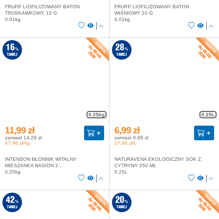
FRUPP LIOFILIZOWANY BATON
FRUPP LIOFILIZOWANY BATON
TRUSKAWKOWY 10 G
WIŚNIOWY 10 G
0.01kg
0.01kg
do 08-08-
do 08-08-
16
28
%
%
2026
2026
TANIEJ
TANIEJ
0.25kg
0.25L
11,99 zł
6,99 zł
zamiast 14,29 zł
zamiast 9,69 zł
47,96 zł/kg
27,96 zł/L
INTENSON BŁONNIK WITALNY
NATURAVENA EKOLOGICZNY SOK Z
MIESZANKA NASION 2...
CYTRYNY 250 ML
0.25kg
0.25L
do 08-08-
do 08-08-
42
20
%
%
2026
2026
TANIEJ
TANIEJ