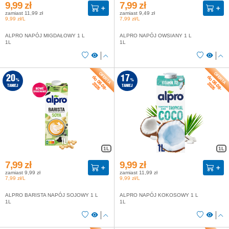
9,99 zł
7,99 zł
zamiast 11,99 zł
zamiast 9,49 zł
9,99 zł/L
7,99 zł/L
ALPRO NAPÓJ MIGDAŁOWY 1 L
ALPRO NAPÓJ OWSIANY 1 L
1L
1L
do 08-08-
do 08-08-
20
17
%
%
2026
2026
TANIEJ
TANIEJ
1L
1L
7,99 zł
9,99 zł
zamiast 9,99 zł
zamiast 11,99 zł
7,99 zł/L
9,99 zł/L
ALPRO BARISTA NAPÓJ SOJOWY 1 L
ALPRO NAPÓJ KOKOSOWY 1 L
1L
1L