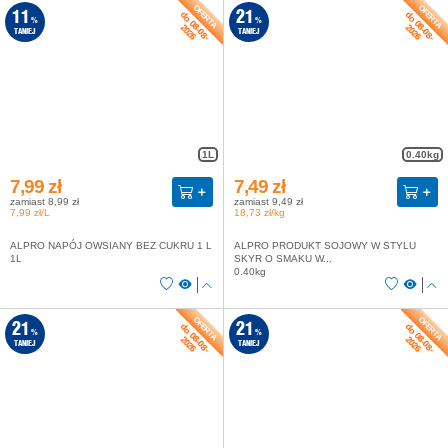
do 08-08-
do 08-08-
11
21
%
%
2026
2026
TANIEJ
TANIEJ
1L
0.40kg
7,99 zł
7,49 zł
zamiast 8,99 zł
zamiast 9,49 zł
7,99 zł/L
18,73 zł/kg
ALPRO NAPÓJ OWSIANY BEZ CUKRU 1 L
ALPRO PRODUKT SOJOWY W STYLU
1L
SKYR O SMAKU W...
0.40kg
do 08-08-
do 08-08-
21
21
%
%
2026
2026
TANIEJ
TANIEJ