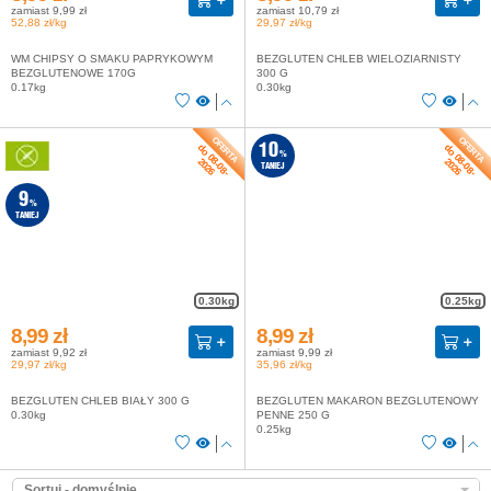
zamiast 9,99 zł
zamiast 10,79 zł
52,88 zł/kg
29,97 zł/kg
WM CHIPSY O SMAKU PAPRYKOWYM
BEZGLUTEN CHLEB WIELOZIARNISTY
BEZGLUTENOWE 170G
300 G
0.17kg
0.30kg
do 08-08-
do 08-08-
10
%
2026
2026
TANIEJ
9
%
TANIEJ
0.30kg
0.25kg
8,99 zł
8,99 zł
zamiast 9,92 zł
zamiast 9,99 zł
29,97 zł/kg
35,96 zł/kg
BEZGLUTEN CHLEB BIAŁY 300 G
BEZGLUTEN MAKARON BEZGLUTENOWY
0.30kg
PENNE 250 G
0.25kg
Sortuj - domyślnie