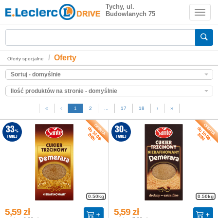
Zakupy z dostawą do domu
Tychy, ul.
Budowlanych 75
Zakupy spożywcze online
Oferty
Oferty specjalne
Sortuj - domyślnie
Ilość produktów na stronie - domyślnie
«
‹
1
2
...
17
18
›
››
do 10-08-
do 10-08-
33
30
%
%
2026
2026
TANIEJ
TANIEJ
0.50kg
0.50kg
5,59 zł
5,59 zł