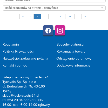
Ilość produktów na stronie - domyślnie
«
‹
1
2
...
17
18
›
››
Regulamin
Sposoby płatności
Polityka Prywatności
Reklamacja towaru
Najczęściej zadawane pytania
Odstąpienie od umowy
Kontakt i pomoc
Dodatkowe informacje
Sklep internetowy E.Leclerc24
Tychydis Sp. Sp. z o.o.
ul. Budowlanych 75, 43-100
Tychy
sklep@leclerctychy24.pl
32 324 20 84 pon.-pt 6.00-
16.00, sob. 6.00-14.00 (główny