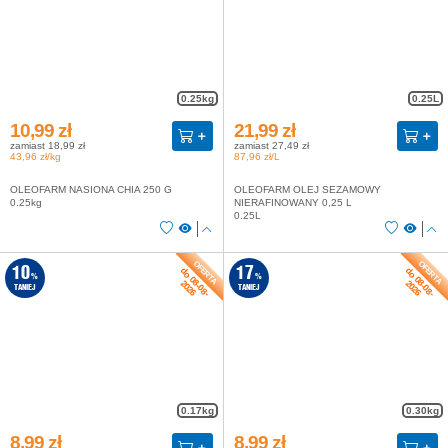
0.25kg
0.25L
10,99 zł
21,99 zł
zamiast 18,99 zł
zamiast 27,49 zł
43,96 zł/kg
87,96 zł/L
OLEOFARM NASIONA CHIA 250 G
OLEOFARM OLEJ SEZAMOWY
0.25kg
NIERAFINOWANY 0,25 L
0.25L
do 08-08-
do 08-08-
10
17
%
%
2026
2026
TANIEJ
TANIEJ
0.17kg
0.30kg
8,99 zł
8,99 zł